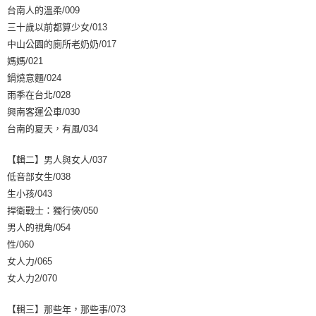
台南人的溫柔/009
三十歲以前都算少女/013
中山公園的廁所老奶奶/017
媽媽/021
鍋燒意麵/024
雨季在台北/028
興南客運公車/030
台南的夏天，有風/034
【輯二】男人與女人/037
低音部女生/038
生小孩/043
捍衛戰士：獨行俠/050
男人的視角/054
性/060
女人力/065
女人力2/070
【輯三】那些年，那些事/073