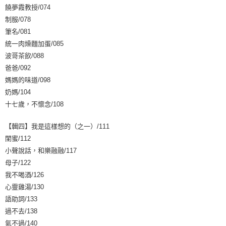
饒夢霞教授/074
制服/078
筆名/081
統一肉燥麵加蛋/085
波哥茶飲/088
爸爸/092
媽媽的味道/098
奶媽/104
十七歲，不懷念/108
【輯四】我是這樣想的（之一）/111
閨蜜/112
小聲說話，和樂融融/117
母子/122
我不喝酒/126
心靈雞湯/130
語助詞/133
過不去/138
氣不過/140