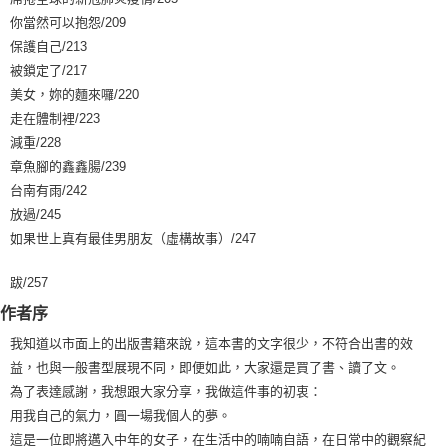
你當然可以抱怨/209
保護自己/213
被鎖定了/217
美女，妳的麵來囉/220
走在體制裡/223
減重/228
章魚腳的鑫鑫腸/239
台南有雨/242
放過/245
如果世上真有最佳男朋友（虛構故事）/247
跋/257
作者序
我知道以市面上的出版書籍來說，這本書的文字很少，不符合出書的效
益，也與一般書型展現不同，即便如此，大家還是買了書、讀了文。
為了表達感謝，我想跟大家分享，我做這件事的初衷：
用我自己的氣力，圓一場我個人的夢。
這是一位即將邁入中年的女子，在生活中的喃喃自語，在日常中的觀察紀