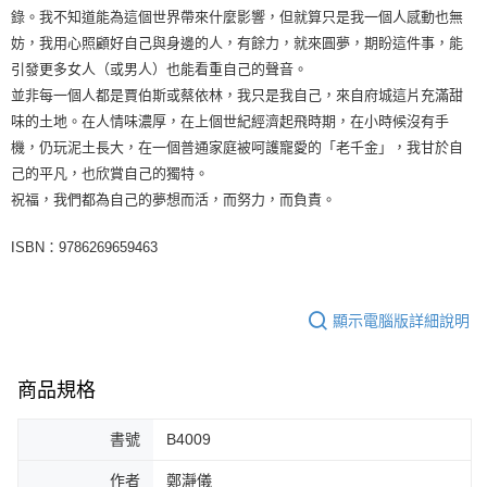
錄。我不知道能為這個世界帶來什麼影響，但就算只是我一個人感動也無
妨，我用心照顧好自己與身邊的人，有餘力，就來圓夢，期盼這件事，能
引發更多女人（或男人）也能看重自己的聲音。
並非每一個人都是賈伯斯或蔡依林，我只是我自己，來自府城這片充滿甜
味的土地。在人情味濃厚，在上個世紀經濟起飛時期，在小時候沒有手
機，仍玩泥土長大，在一個普通家庭被呵護寵愛的「老千金」，我甘於自
己的平凡，也欣賞自己的獨特。
祝福，我們都為自己的夢想而活，而努力，而負責。
ISBN：9786269659463
顯示電腦版詳細說明
商品規格
書號
B4009
作者
鄭瀞儀