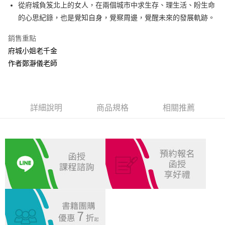
Apple Pay
從府城負笈北上的女人，在兩個城市中求生存、理生活、盼生命
的心思紀錄，也是覺知自身，覺察周邊，覺醒未來的發展軌跡。
悠遊付
銷售重點
Google Pay
府城小姐老千金
ATM付款
作者鄭瀞儀老師
運送方式
全家取貨付款
詳細說明
商品規格
相關推薦
每筆NT$100，滿NT$1,000(含以上)免運費
付款後全家取貨.
每筆NT$100，滿NT$1,000(含以上)免運費
7-11取貨付款
每筆NT$100，滿NT$1,000(含以上)免運費
付款後7-11取貨.
每筆NT$100，滿NT$1,000(含以上)免運費