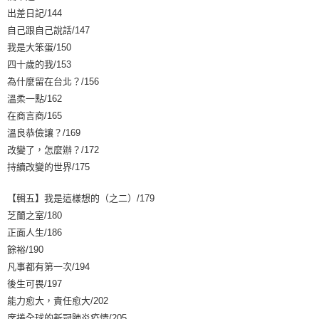
出差日記/144
自己跟自己說話/147
我是大笨蛋/150
四十歲的我/153
為什麼留在台北？/156
溫柔一點/162
在商言商/165
溫良恭儉讓？/169
改變了，怎麼辦？/172
持續改變的世界/175
【輯五】我是這樣想的（之二）/179
芝蘭之室/180
正面人生/186
餘裕/190
凡事都有第一次/194
後生可畏/197
能力愈大，責任愈大/202
席捲全球的新冠肺炎疫情/205