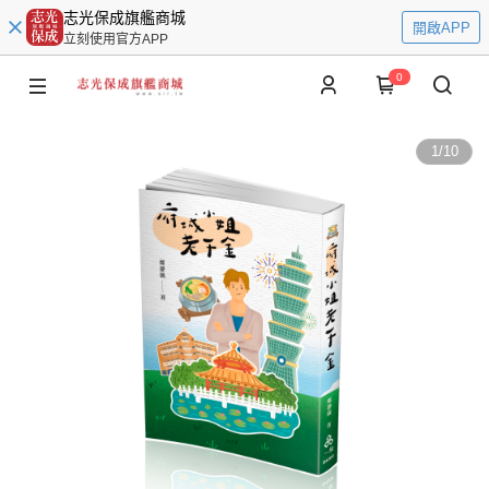
志光保成旗艦商城
開啟APP
立刻使用官方APP
0
1
/
10