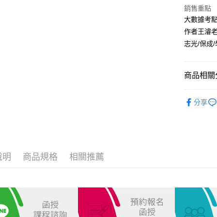
銷售重點
運送方式
大數據考
全家取貨
作者王濬
每筆NT$1
志光/保成
付款後全家
每筆NT$1
商品相關分
7-11取貨
高考三級/
每筆NT$1
分享
普考/地方
付款後7-1
初等考
每筆NT$1
薦任升等
宅配
說明
商品規格
相關推薦
原住民、
每筆NT$1
調查局、
外島郵寄
一般警察
每筆NT$1
保成出版