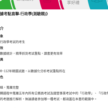
國民營考
國民營考
據考點直擊-行政學(測驗題)
》
外交、民
高考三級/
介
高考三級/
對象
備行政學考試的考生
高考三級/
功效
高考三級/
大數據統計，精準抓到考試重點，讀書更有效率
普考/地方
差異
書
普考/地方
08~112年精選試題，以數據化分析考試重點所在
普考/地方
特色
脈絡，蒐羅完整
編輯過程中蒐羅五年內所有公務員考試及國營事業考試中的「行政學」、「行政
性的考題進行解析，無論讀者參加哪一種考試，都涵蓋在本書的範圍中。