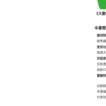
《大數
本書簡
適用
要準
使用
透過
改版
全新
收錄1
書籍
出題
本書
代表