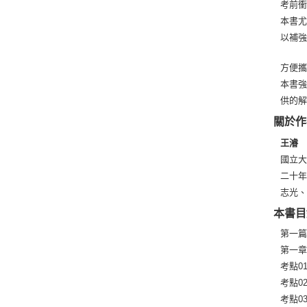
考前
本書
以補
方便
本書
供的
關於作
王濬
國立
二十
志光
本書目
第一篇
第一章
考點0
考點0
考點0