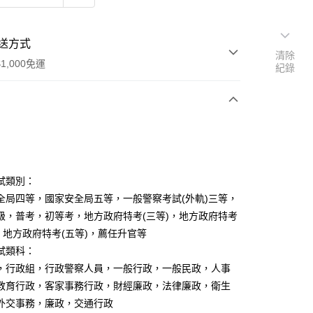
送方式
清除
1,000免運
紀錄
次付款
付款
試類別：
全局四等，國家安全局五等，一般警察考試(外軌)三等，
級，普考，初等考，地方政府特考(三等)，地方政府特考
)，地方政府特考(五等)，薦任升官等
試類科：
y
，行政組，行政警察人員，一般行政，一般民政，人事
教育行政，客家事務行政，財經廉政，法律廉政，衛生
外交事務，廉政，交通行政