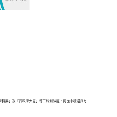
試
台電招考
試
台水招考
航特考
嚴選題庫
地方特考三等
一般行政
地方特考三等
一般民政
地方特考三等
法律廉政
地方特考三等
人事行政
特考四等
一般行政
特考四等
一般民政
特考四等
人事行政
學概要」及「行政學大意」等三科測驗題，再從中精選具有