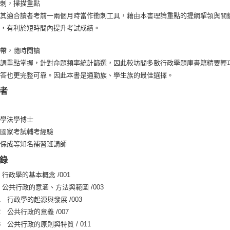
衝刺，掃描重點
尤其適合讀者考前一兩個月時當作衝刺工具，藉由本書理論重點的提綱挈領與關
強，有利於短時間內提升考試成績。
攜帶，隨時閱讀
強調重點掌握，針對命題頻率統計篩選，因此較坊間多數行政學題庫書籍精要輕
解答也更完整可靠。因此本書是通勤族、學生族的最佳選擇。
者
大學法學博士
年國家考試輔考經驗
、保成等知名補習班講師
錄
 行政學的基本概念 /001
 公共行政的意涵、方法與範圍 /003
1 行政學的起源與發展 /003
2 公共行政的意義 /007
3 公共行政的原則與特質 / 011