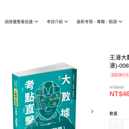
函授優惠看這邊
考試介紹
最新考情、專欄、勘誤
王濬大
濬)-00
超取滿NT$
NT$550
NT$4
數量