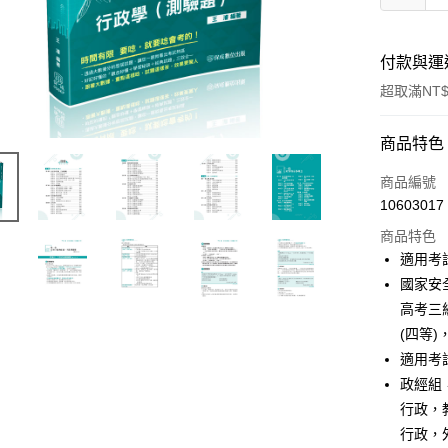
付款與運
超取滿NT$
付款方式
商品特色
信用卡一
商品編號
10603017
超商取貨
商品特色
LINE Pay
適用考
國家安
Apple Pay
高考三
悠遊付
(四等
適用考
Google Pa
政經組
ATM付款
行政，
行政，