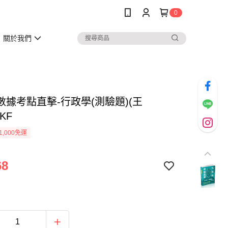
0
關於我們
數據考點直擊-行政學(測驗題)(王
8KF
1,000免運
68