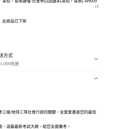
韋伯‧韋樂讀懂-社會學白話讀本(韋伯‧韋樂)-AH009
x1
此商品已下架
送方式
1,000免運
次付款
付款
考三級/地特三等社會行政的關鍵，全套套書是您的最佳
面，涵蓋最新考試大綱，助您全面備考。