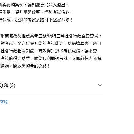
析與實務案例，讓知識更加深入淺出。
握重點，提升學習效率，增強考試信心。
y
光保成，為您的考試之路打下堅實基礎！
旗艦商城為您推薦高考三級/地特三等社會行政全套套書，
應對考試。全方位提升您的考試能力。透過這套書，您可
解社會行政相關知識，有效提升您的考試成績。讓本套
付款
您考試的得力助手，助您順利通過考試。立即前往志光保
00，滿NT$1,000(含以上)免運費
城選購，開啟您的考試之路！
取貨.
00，滿NT$1,000(含以上)免運費
類 (3)
付款
地方特考三等
高考/三等套書
00，滿NT$1,000(含以上)免運費
客服
考用書
志光套書
1取貨.
地方特考三等
社會行政
00，滿NT$1,000(含以上)免運費