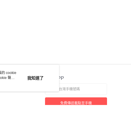
 cookie
kie 聲明
我知道了
官方APP
免費傳送載點至手機
若接到可疑電話，請洽詢165反詐騙專線