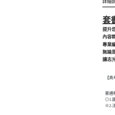
詳細
套
提升
內容
專業
無論
讓志
【高
普通
◎1.
※2