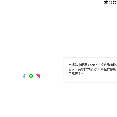
本分類
本網站中使用 cookie，欲查詢有關
設定，請參閱本網站「
隱私權條款
使用 cookie。
了解更多 >