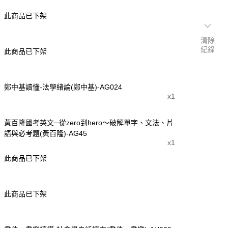
此商品已下架
清除
紀錄
此商品已下架
鄭中基讀懂-法學緒論(鄭中基)-AG024
x1
黃百隆國考英文─從zero到hero～破解單字、文法、片
語與必考題(黃百隆)-AG45
x1
此商品已下架
此商品已下架