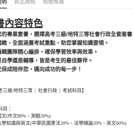
說明
商品規格
相關推薦
每筆NT$1
外島郵寄
書內容特色
每筆NT$1
您的專業素養，選擇高考三級/
地特三等
社會行政全套套
精緻、全面涵蓋考試重點，助您掌握知識要領。
編輯團隊精心編排，確保學習效率與效果。
是自學還是輔導，皆是考生的最佳夥伴。
光保成陪伴您，邁向成功的每一步！
考三級/地特三等
社會行政
考試科目】
｜
｜
科目：
國文(作文80%、測驗20%)
.法學知識與英文(中華民國憲法20%、法學緒論20%、英文60%)