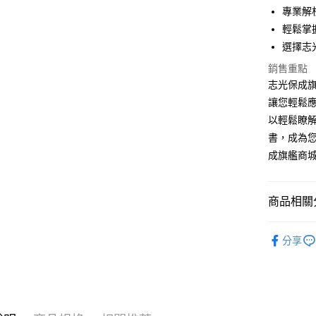
悠遊付
專業解
輕鬆掌
Google Pa
選擇志
ATM付款
銷售重點
志光保成
讓您輕鬆
運送方式
以輕鬆瞭
全家取貨
書，成為
每筆NT$1
成旗艦商
付款後全家
每筆NT$1
商品相關分
7-11取貨
高考三級/
每筆NT$1
分享
志光出版
付款後7-1
高考三級/
每筆NT$1
宅配