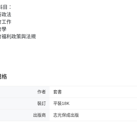
科目：
行政法
會工作
會學
社會福利政策與法規
規格
作者
套書
裝訂
平裝18K
出版商
志光保成出版