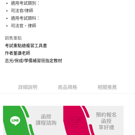
Apple Pay
適用考試類別：
司法官/律師
悠遊付
適用考試類科：
Google Pay
司法官，律師
ATM付款
銷售重點
考試重點總複習工具書
運送方式
作者董謙老師
全家取貨付款
志光/保成/學儒補習班指定教材
每筆NT$100，滿NT$1,000(含以上)免運費
付款後全家取貨.
每筆NT$100，滿NT$1,000(含以上)免運費
詳細說明
商品規格
相關推薦
7-11取貨付款
每筆NT$100，滿NT$1,000(含以上)免運費
付款後7-11取貨.
每筆NT$100，滿NT$1,000(含以上)免運費