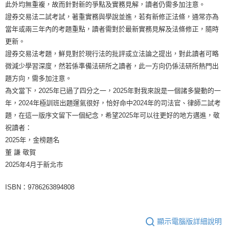
此外均無重複，故而針對新的爭點及實務見解，讀者仍需多加注意。
證券交易法二試考試，著重實務與學說並進，若有新修正法條，通常亦為
當年或兩三年內的考題重點，讀者需對於最新實務見解及法條修正，隨時
更新。
證券交易法考題，鮮見對於現行法的批評或立法論之提出，對此讀者可略
微減少學習深度，然若係準備法研所之讀者，此一方向仍係法研所熱門出
題方向，需多加注意。
為文當下，2025年已過了四分之一，2025年對我來說是一個諸多變動的一
年，2024年極訓班出題運氣很好，恰好命中2024年的司法官、律師二試考
題，在這一版序文留下一個紀念，希望2025年可以往更好的地方邁進，敬
祝讀者：
2025年，金榜題名
董 謙 敬賀
2025年4月于新北市
ISBN：9786263894808
顯示電腦版詳細說明