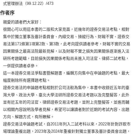
式管理辦法（99.12.22）/473
作者序
親愛的讀者們大家好：
很開心可以用這本書的二版和大家見面，近幾年的證券交易法考點，相對
集中於獨立董事及審計委員會、內線交易、操縱行為、財報不實、證券交
易法第171條第1項第2款、第3款，此考向提供讀者參考，財報不實的交易
因果關係之最高法院最新見解，以及財報不實之損失因果關係逐漸進入法
研所考題範疇，目前損失因果關係考點尚未進入司法官、律師二試考點，
一併提供讀者卓參。
這一本證券交易法爭點書暨解題書，編輯方向集中在申論題的考點，最大
幅度刪除所有選擇題考點。
證券交易法的申論題考點相對於公司法較為集中，本書中收錄近五年的臺
灣大學、政治大學、臺北大學法研所證券交易法考題以及完整擬答，此外
並有近五年的司法官、律師證券交易法考題，並附上完整擬答，並進而輔
以相關內容說明及學者見解，希望可以讓讀者對於近期的考試內容、出題
方向、解題方式，有所瞭解。
證券交易法申論題考試，自2011年列入二試考科以來，2022年針對詐欺市
場理論重複出題，2023年及2024年重複針對獨立董事及審計委員會出題，