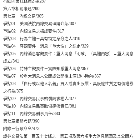
行細則第11條第2項/287
第六章相關考題/290
第七章 內線交易/305
爭點01 美國法院內線交易理論介紹/307
爭點02 內線交易之構成要件/317
爭點03 行為主體－具有特定身分之人/319
爭點04 客觀要件－消息「重大性」之認定/329
爭點05 內線消息客觀要件：重大消息「明確」（具體內容）→重大消息
成立/341
爭點06 特殊主觀要件－實際知悉重大消息/357
爭點07 於重大消息未公開或公開後未滿18小時內/367
爭點08 「自行或以他人名義」買入或賣出股票、具股權性質之有價證券
之行為/375
爭點09 內線交易民事賠償請求權人/377
爭點10 內線交易民事賠償連帶責任/381
爭點11 內線交易刑事責任/383
第七章相關考題/390
附錄－行政命令/473
證券交易法第一百五十七條之一第五項及第六項重大消息範圍及其公開方