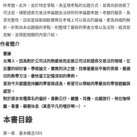
所考題。此外，並於特定爭點，為呈現考點的出題方式，並再向前收錄了
司法官、律節證券交易法申論題及法研所的申論題考題。考題的擬答，為
求完整性，目前是採取相較實際在考場上可以寫出的篇幅，更為詳細的解
析。針對尚未出題過的爭點，則整理了最新的學者文章以及法院、經濟部
見解，並搭配相關的內容介紹。
作者簡介
董謙
台灣人，因為對於公司法的熱愛故而走進公司法和證券交易法的領域，在
反覆的研討會，學術論文，實務判決之間，找尋著最佳平衡的答案，最適
切的教學方法，最恰當又記憶深刻的舉例。
直到今天都還是持續的學習與成長，希望可以帶給同學最佳的學習經驗與
感受。
對於語言有種莫名的偏好，喜歡公仔、鍵盤、耳機、出國旅行、待在咖啡
廳、看書、躺著休息（真是平凡的嗜好啊～）。
本書目錄
第一章 基本概念/001