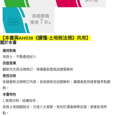
宅配
每筆NT$100，滿NT$1,000(含以上)免運費
外島郵寄
每筆NT$100，滿NT$1,000(含以上)免運費
【本書與AH038《讀懂-土地稅法規》共用】
關於本書
適用對象
地政士、不動產經紀人
改版差異
翻新內文與法規修訂，增補最新歷屆試題暨解析
使用功效
依據最新法規修訂內容，並收錄新近試題解析，讓讀者能快速掌握考點趨
勢。
本書特色
1.條理分明，結構有序：
依照土地相關稅法，分成八大章節，有利於讀者綱舉目張，掌握各項考
點。