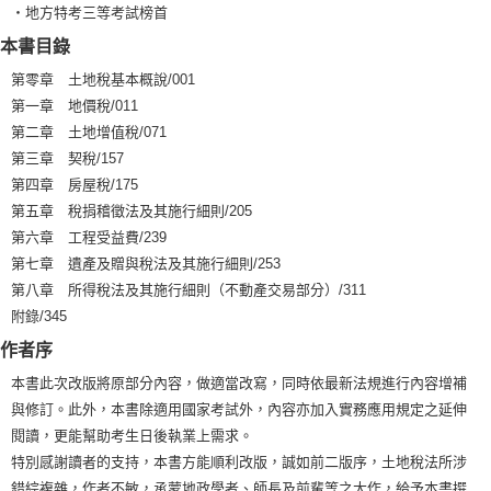
‧地方特考三等考試榜首
本書目錄
第零章 土地稅基本概說/001
第一章 地價稅/011
第二章 土地增值稅/071
第三章 契稅/157
第四章 房屋稅/175
第五章 稅捐稽徵法及其施行細則/205
第六章 工程受益費/239
第七章 遺產及贈與稅法及其施行細則/253
第八章 所得稅法及其施行細則（不動產交易部分）/311
附錄/345
作者序
本書此次改版將原部分內容，做適當改寫，同時依最新法規進行內容增補
與修訂。此外，本書除適用國家考試外，內容亦加入實務應用規定之延伸
閱讀，更能幫助考生日後執業上需求。
特別感謝讀者的支持，本書方能順利改版，誠如前二版序，土地稅法所涉
錯綜複雜，作者不敏，承蒙地政學者、師長及前輩等之大作，給予本書撰