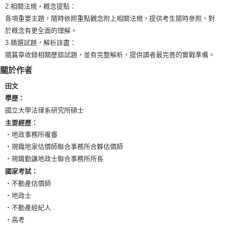
2.相關法規，概念提點：
各項重要主題，隨時依照重點觀念附上相關法規，提供考生隨時參照，對
於概念有更全面的理解。
3.精選試題，解析詳盡：
隨篇章收錄相關歷屆試題，並有完整解析，提供讀者最完善的實戰準備。
關於作者
田文
學歷：
國立大學法律系研究所碩士
主要經歷：
‧地政事務所複審
‧現職地家估價師聯合事務所合夥估價師
‧現職勤謙地政士聯合事務所所長
國家考試：
‧不動產估價師
‧地政士
‧不動產經紀人
‧高考