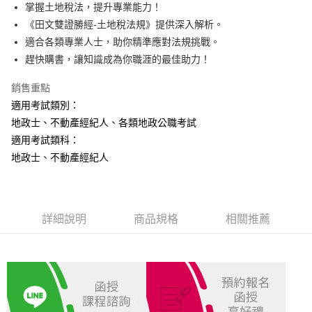
Apple Pay
掌握土地稅法，提升專業能力！
《田文雙證勝經-土地稅法規》提供深入解析。
悠遊付
適合各類專業人士，助你精準應對法規挑戰。
Google Pay
趕快購書，讓知識成為你職涯的最佳助力！
ATM付款
銷售重點
適用考試類別：
運送方式
地政士、不動產經紀人、各類地政公職考試
全家取貨付款
適用考試類科：
每筆NT$100，滿NT$1,000(含以上)免運費
地政士、不動產經紀人
付款後全家取貨.
每筆NT$100，滿NT$1,000(含以上)免運費
詳細說明
商品規格
相關推薦
7-11取貨付款
每筆NT$100，滿NT$1,000(含以上)免運費
付款後7-11取貨.
每筆NT$100，滿NT$1,000(含以上)免運費