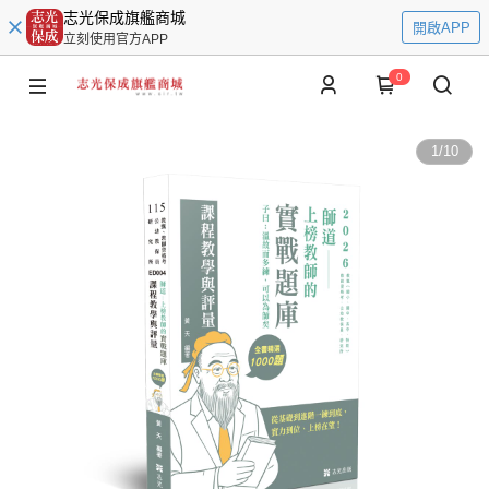
志光保成旗艦商城
開啟APP
立刻使用官方APP
0
1
/
10