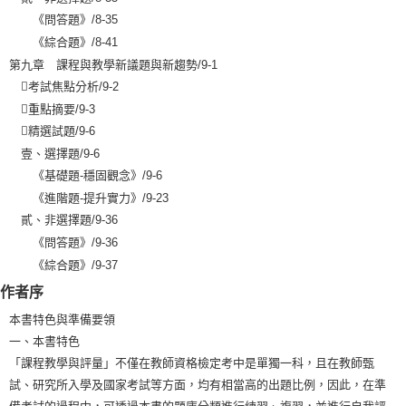
《問答題》/8-35
《綜合題》/8-41
第九章 課程與教學新議題與新趨勢/9-1

考試焦點分析
/9-2

重點摘要
/9-3

精選試題
/9-6
壹、選擇題/9-6
《基礎題-穩固觀念》/9-6
《進階題-提升實力》/9-23
貳、非選擇題/9-36
《問答題》/9-36
《綜合題》/9-37
作者序
本書特色與準備要領
一、本書特色
「課程教學與評量」不僅在教師資格檢定考中是單獨一科，且在教師甄
試、研究所入學及國家考試等方面，均有相當高的出題比例，因此，在準