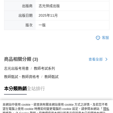
出版商
志光保成出版
出版日期
2025年11月
版次
一版
客服
商品相關分類 (3)
查看全部
志光出版考用書
教師考試系列
教師甄試、教師資格考
教師甄試
本分類熱銷
全站排行
本網站中使用 cookie，欲查詢有關本網站使用 cookie 方式之詳情，及若您不希
熱門標籤
望在電腦上使用 cookie 時應如何變更電腦的 cookie 設定，請參閱本網站「
隱私