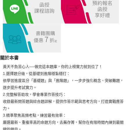
宅配
每筆NT$100，滿NT$1,000(含以上)免運費
外島郵寄
每筆NT$100，滿NT$1,000(含以上)免運費
關於本書
黃天不負苦心人──做完這本題庫，你的上榜實力就到位了！
1.選擇題分級，從基礎到進階穩紮穩打：
依學習進度區分「基礎題」與「進階題」，一步步強化概念、突破難題，
逐步提升考試實力。
2.完整解答助攻，學會專業作答技巧：
收錄最新問答題與綜合題詳解，提供作答示範與思考方向，打造實戰應答
力。
3.精準聚焦高頻考點，練習最有效率：
嚴選最新、重複率高的命題方向，去蕪存菁，幫你在有限時間內練到最關
鍵的題目。