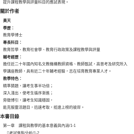
提升課程教學與評量科目的應試表現。
關於作者
黃天
學歷：
教育學博士
專長科目：
教育哲學、教育社會學、教育行政政策及課程教學與評量
輔考經歷：
擔任近二十年國內知名文教機構教師資格、教師甄試，高普考及研究所入
學講座教師，具有近二十年輔考經驗，志在培育教育專業人才。
教學特色：
精準猜題，讓考生事半功倍；
深入淺出，使考生循序漸進；
旁徵博引，讓考生知識穩固，
能克服靈活題目，迅速考取，抵達上榜的彼岸。
本書目錄
第一章 課程與教學的基本意義與內涵/1-1

考試焦點分析
/1-2