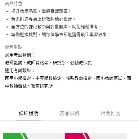
商品特色
Apple Pay
提升教學品質，掌握實戰題庫！
黃天師道專為上榜教師精心設計。
悠遊付
全方位的課程教學與評量題庫，助您輕鬆備考。
Google Pay
準備迎接挑戰，讓每位學生都能獲得最佳學習效果！
ATM付款
銷售重點
適用考試類別：
運送方式
教師甄試、教師資格考、研究所、公幼教保員
全家取貨付款
適用考試類科：
每筆NT$100，滿NT$1,000(含以上)免運費
國民小學檢定、中等學校檢定、特殊教育檢定、國小教師甄試、國
中教師甄試、教育研究所
付款後全家取貨.
每筆NT$100，滿NT$1,000(含以上)免運費
7-11取貨付款
詳細說明
商品規格
相關推薦
每筆NT$100，滿NT$1,000(含以上)免運費
付款後7-11取貨.
每筆NT$100，滿NT$1,000(含以上)免運費