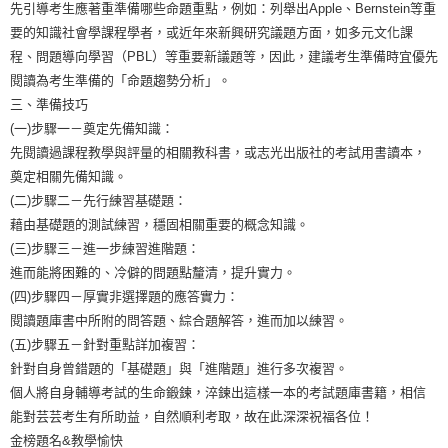
先引導考生應著重準備哪些命題重點，例如：列舉出Apple、Bernstein等重
要的知識社會學課程學者，或近年來新興研究議題方面，如多元文化課
程、問題導向學習（PBL）等重要新議題等，因此，建議考生準備時宜優先
閱讀為考生準備的「命題趨勢分析」。
三、準備技巧
(一)步驟一－奠定先備知識：
先閱讀過課程教學與評量的相關教科書，或志光出版社的考試用書讀本，
奠定相關先備知識。
(二)步驟二－先行練習基礎題：
藉由基礎題的測試練習，穩固相關重要的概念知識。
(三)步驟三－進一步練習進階題：
進而能將困難的、冷僻的問題點釐清，提升實力。
(四)步驟四－厚實非選擇題的應答實力：
閱讀題庫書中所附的問答題、綜合題解答，進而加以練習。
(五)步驟五－針對重點詳加複習：
針對自身曾錯題的「基礎題」與「進階題」進行多次複習。
個人將自身輔導考試的生命鍛鍊，淬鍊出這樣一本的考試題庫書籍，相信
能對芸芸考生有所助益，自然順利考取，故在此深深祝福各位！
金榜題名&教學愉快