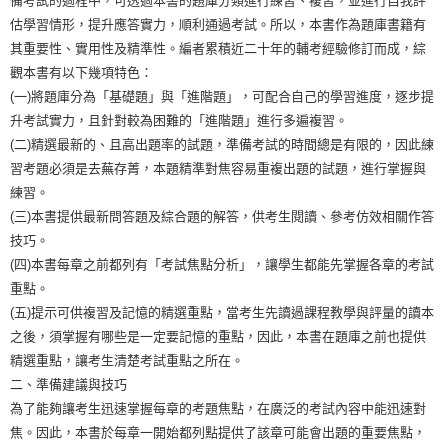
備考試的過程中，可透過本書的題庫分類進行練習、複習，並進行自我評
估學習情形，提升應答實力，順利通過考試。所以，本書作為題庫書籍有
其重要性、實用性及精準性。編者累積近二十年的輔考經驗修訂而成，綜
觀本書有以下幾項特色：
(一)將題庫分為「基礎題」與「進階題」，可配合自己的學習進度，逐步提
升考試實力，且針對較為困難的「進階題」進行多遍複習。
(二)精選最新的、且高出題率的試題，準備考試的時間總是有限的，因此練
習考題必須是去蕪存菁，本題精準對焦容易重複出題的試題，進行掌握與
練習。
(三)本書提供最新問答題及綜合題的解答，供考生閱讀、參考仿效相關作答
技巧。
(四)本書每章之前都列有「考試焦點分析」，讓學生都能先掌握各章的考試
重點。
(五)提示可供複習及記憶的精選重點，當考生先讀過課程教學與評量的讀本
之後，須掌握有哪些是一定要記憶的重點，因此，本書在題庫之前也提供
精選重點，讓考生清楚考試重點之所在。
二、準備建議與技巧
為了能夠讓考生迅速掌握每章的考題焦點，在廣泛的考試內容中能迅速對
焦。因此，本書於每章一開始都列點提供了該章可能會出題的重要焦點，