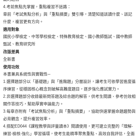
4.考前焦點先掌握，重點複習不迷路：
章前「考試焦點分析」與「重點摘要」雙引導，清楚知道該讀什麼、該記
什麼，複習更有方向。
適用對象
國民小學檢定、中等學校檢定、特殊教育檢定、國小教師甄試、國中教師
甄試、教育研究所
改版差異
全新書
使用功效
本書兼具系統性與實戰性─
1.選擇題部分以「基礎題」與「進階題」分層設計，讓考生可依學習進度循
序練習，從穩固核心概念到破解高難度題目，逐步強化應試實力。
2.非選擇題部分收錄最新問答題及綜合題的解答，供考生閱讀、參考仿效相
關作答技巧，幫助厚實申論能力。
3.每章亦附有「考試焦點分析」與「重點摘要」，協助快速掌握命題趨勢與
必背觀念，提升複習效率。
4.搭配ED044《課程教學與評量讀本》閱讀使用，更可建立完整的「理解-
練習-檢核-強化」學習循環，使考生能精準聚焦重點、高效自我評估，全面