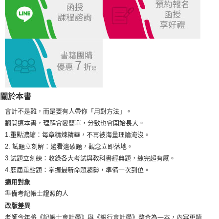
宅配
每筆NT$100，滿NT$1,000(含以上)免運費
外島郵寄
每筆NT$100，滿NT$1,000(含以上)免運費
關於本書
會計不是難，而是要有人帶你「用對方法」。
翻開這本書，理解會變簡單，分數也會開始長大。
1.重點濃縮：每章精煉精華，不再被海量理論淹沒。
2. 試題立刻解：邊看邊破題，觀念立即落地。
3.試題立刻練：收錄各大考試與教科書經典題，練完超有感。
4.歷屆重點題：掌握最新命題趨勢，準備一次到位。
適用對象
準備考記帳士證照的人
改版差異
老師今年將《記帳士會計學》與《銀行會計學》整合為一本，內容更精