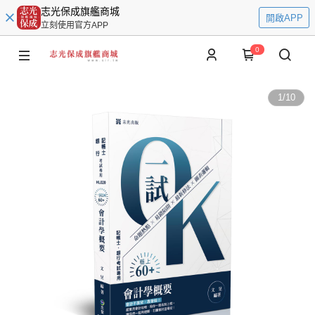
志光保成旗艦商城
開啟APP
立刻使用官方APP
0
1
/
10