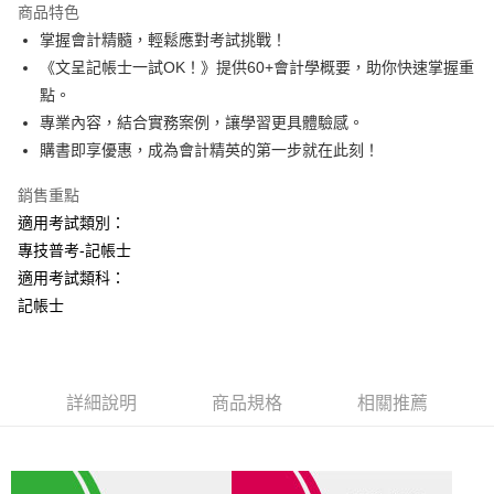
商品特色
Apple Pay
掌握會計精髓，輕鬆應對考試挑戰！
《文呈記帳士一試OK！》提供60+會計學概要，助你快速掌握重
悠遊付
點。
Google Pay
專業內容，結合實務案例，讓學習更具體驗感。
購書即享優惠，成為會計精英的第一步就在此刻！
ATM付款
銷售重點
運送方式
適用考試類別：
全家取貨付款
專技普考-記帳士
每筆NT$100，滿NT$1,000(含以上)免運費
適用考試類科：
記帳士
付款後全家取貨.
每筆NT$100，滿NT$1,000(含以上)免運費
7-11取貨付款
詳細說明
商品規格
相關推薦
每筆NT$100，滿NT$1,000(含以上)免運費
付款後7-11取貨.
每筆NT$100，滿NT$1,000(含以上)免運費