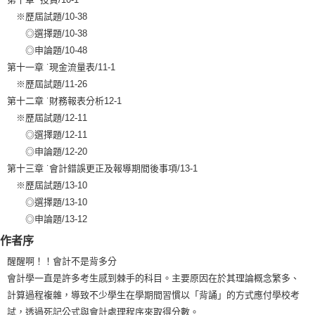
※歷屆試題/10-38
◎選擇題/10-38
◎申論題/10-48
第十一章 ˙現金流量表/11-1
※歷屆試題/11-26
第十二章 ˙財務報表分析12-1
※歷屆試題/12-11
◎選擇題/12-11
◎申論題/12-20
第十三章 ˙會計錯誤更正及報導期間後事項/13-1
※歷屆試題/13-10
◎選擇題/13-10
◎申論題/13-12
作者序
醒醒啊！！會計不是背多分
會計學一直是許多考生感到棘手的科目。主要原因在於其理論概念繁多、
計算過程複雜，導致不少學生在學期間習慣以「背誦」的方式應付學校考
試，透過死記公式與會計處理程序來取得分數。