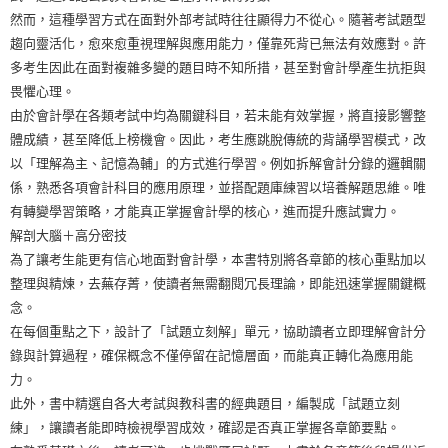
然而，這種學習方式在面對外部考試時往往顯得力不從心。隨著考試題型
趨向靈活化，愈來愈重視理解與應用能力，僅靠死背已無法有效應對。許
多考生因此在面對複雜多變的題目時不知所措，甚至對會計學產生抗拒與
畏懼心理。
由於會計學在各類考試中均為關鍵科目，若未能有效掌握，將直接影響整
體成績，甚至降低上榜機會。因此，考生應跳脫傳統的背誦學習模式，改
以「理解為主、記憶為輔」的方式進行學習。例如拆解會計分錄的邏輯關
係，熟悉各項會計科目的應用原理，並搭配題庫練習以培養解題思維。唯
有轉變學習策略，才能真正掌握會計學的核心，進而提升應試實力。
解剖大腦＋高分密技
為了讓考生能更有信心地面對會計學，本書特別將各章節的核心重點加以
整理與精煉，去蕪存菁，使讀者無需翻閱冗長理論，即能迅速掌握關鍵概
念。
在每個重點之下，設計了「試題立刻解」單元，協助讀者立即理解會計分
錄與計算過程，確保概念不僅停留在記憶層面，而能真正轉化為應用能
力。
此外，書中精選自各大考試與教科書的經典題目，編製成「試題立刻
練」，讓讀者能即時檢視學習成效，確認是否真正掌握各章節要點。