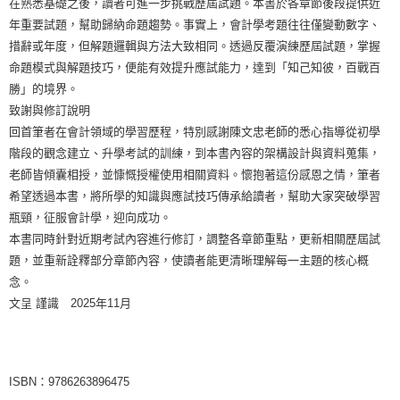
在熟悉基礎之後，讀者可進一步挑戰歷屆試題。本書於各章節後段提供近
年重要試題，幫助歸納命題趨勢。事實上，會計學考題往往僅變動數字、
措辭或年度，但解題邏輯與方法大致相同。透過反覆演練歷屆試題，掌握
命題模式與解題技巧，便能有效提升應試能力，達到「知己知彼，百戰百
勝」的境界。
致謝與修訂說明
回首筆者在會計領域的學習歷程，特別感謝陳文忠老師的悉心指導從初學
階段的觀念建立、升學考試的訓練，到本書內容的架構設計與資料蒐集，
老師皆傾囊相授，並慷慨授權使用相關資料。懷抱著這份感恩之情，筆者
希望透過本書，將所學的知識與應試技巧傳承給讀者，幫助大家突破學習
瓶頸，征服會計學，迎向成功。
本書同時針對近期考試內容進行修訂，調整各章節重點，更新相關歷屆試
題，並重新詮釋部分章節內容，使讀者能更清晰理解每一主題的核心概
念。
文呈 謹識 2025年11月
ISBN：9786263896475