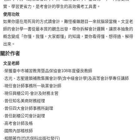
實、學習更省力，是考會計的學生的高效備考工具書。
使用功效
如果你還在用死背的方式讀會計，難怪複雜題目一來就腦袋當機。文呈老
師的會計學一書從最本質的觀念出發，帶你拆解會計邏輯，讓原本抽象的
概念變成「你懂，我懂，大家都懂」的知識，要你看得懂、想得通、解得
出來。
關於作者
文呈老師
·榮獲臺中市補習教育曁品保協會108年度優良教師
·志光、志聖連鎖補教集團會計學(含中級會計學)及高等會計學專任講師
·現任會計師事務所一執業會計師
·現任興櫃公司-會計及財務主管
·曾任知名美商財務經理
·曾任四大會計師事務所副理
·曾任創櫃公司會計副理
·高考會計師及格
·國際內部稽核師
·相關著作(均志保科出版社發行)