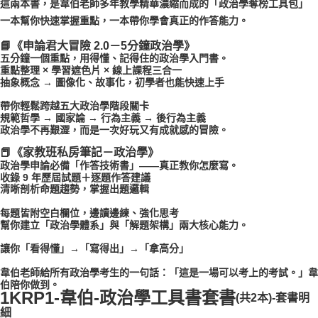
這兩本書，是韋伯老師多年教學精華濃縮而成的「政治學奪榜工具包」
一本幫你快速掌握重點，一本帶你學會真正的作答能力。
📘《申論君大冒險 2.0－5分鐘政治學》
五分鐘一個重點，用得懂、記得住的政治學入門書。
重點整理 × 學習遮色片 × 線上課程三合一
抽象概念 → 圖像化、故事化，初學者也能快速上手
帶你輕鬆跨越五大政治學階段關卡
規範哲學 → 國家論 → 行為主義 → 後行為主義
政治學不再艱澀，而是一次好玩又有成就感的冒險。
📕《家教班私房筆記－政治學》
政治學申論必備「作答技術書」——真正教你怎麼寫。
收錄 9 年歷屆試題＋逐題作答建議
清晰剖析命題趨勢，掌握出題邏輯
每題皆附空白欄位，邊讀邊練、強化思考
幫你建立「政治學體系」與「解題架構」兩大核心能力。
讓你「看得懂」→「寫得出」→「拿高分」
韋伯老師給所有政治學考生的一句話：「這是一場可以考上的考試。」韋
伯陪你做到。
1KRP1-
韋伯-政治學工具書套書
(共2本)-套書明
細