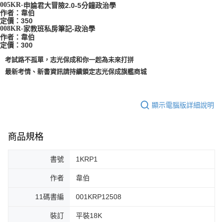
005KR
-
申論君大冒險2.0-5分鐘政治學
作者：韋伯
定價：350
008KR
-
家教班私房筆記-政治學
作者：韋伯
定價：300
考試路不孤單，志光保成和你一起為未來打拼
最新考情、新書資訊請持續鎖定志光保成旗艦商城
顯示電腦版詳細說明
商品規格
書號
1KRP1
作者
韋伯
11碼書編
001KRP12508
裝訂
平裝18K