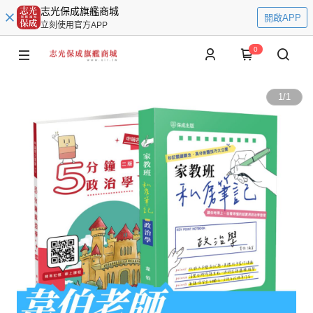
志光保成旗艦商城
開啟APP
立刻使用官方APP
0
1
/
1