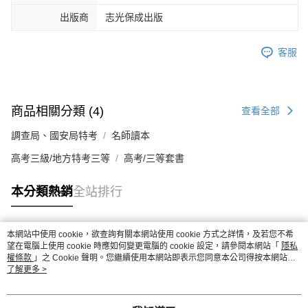
出版商
志光保成出版
客服
商品相關分類 (4)
查看全部
調查局、國安局特考
名師讀本
高考三級/地方特考三等
高考/三等套書
本分類熱銷
全站排行
本網站中使用 cookie，欲查詢有關本網站使用 cookie 方式之詳情，及若您不希
熱門標籤
望在電腦上使用 cookie 時應如何變更電腦的 cookie 設定，請參閱本網站「
隱私
權條款
」之 Cookie 聲明。您繼續使用本網站即表示您同意本公司得按本網站使
用條款之 Cookie 聲明使用 cookie。
了解更多 >