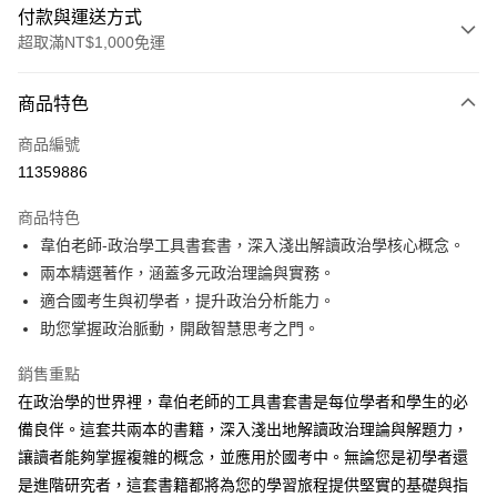
付款與運送方式
超取滿NT$1,000免運
付款方式
商品特色
信用卡一次付款
商品編號
超商取貨付款
11359886
LINE Pay
商品特色
Apple Pay
韋伯老師-政治學工具書套書，深入淺出解讀政治學核心概念。
兩本精選著作，涵蓋多元政治理論與實務。
悠遊付
適合國考生與初學者，提升政治分析能力。
Google Pay
助您掌握政治脈動，開啟智慧思考之門。
ATM付款
銷售重點
在政治學的世界裡，韋伯老師的工具書套書是每位學者和學生的必
運送方式
備良伴。這套共兩本的書籍，深入淺出地解讀政治理論與解題力，
全家取貨付款
讓讀者能夠掌握複雜的概念，並應用於國考中。無論您是初學者還
每筆NT$100，滿NT$1,000(含以上)免運費
是進階研究者，這套書籍都將為您的學習旅程提供堅實的基礎與指