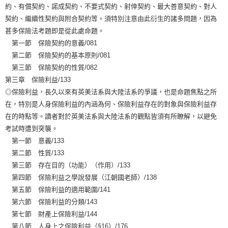
約、有償契約、諾成契約、不要式契約、射倖契約、最大善意契約、對人
契約、繼續性契約與附合契約等。須特別注意由此衍生的諸多問題，因為
甚多保險法考題即是從此處命題。
第一節 保險契約的意義/081
第二節 保險契約的基本原則/081
第三節 保險契約的性質/082
第三章 保險利益/133
◎保險利益，長久以來有英美法系與大陸法系的爭議，也是命題焦點之所
在，特別是人身保險利益的內涵為何、保險利益存在的對象與保險利益存
在的時點等。讀者對於英美法系與大陸法系的觀點皆須有所瞭解，以避免
考試時遭到突襲。
第一節 意義/133
第二節 性質/133
第三節 存在目的（功能）（作用）/133
第四節 保險利益之學說發展（江朝國老師）/138
第五節 保險利益的適用範圍/141
第六節 保險利益的分類/143
第七節 財產上保險利益/144
第八節 人身上之保險利益（§16）/176