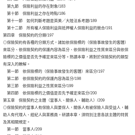
第九節 保險利益的存在對象/183
第十節 保險利益之存在時點/186
第十一節 如何判斷考題是英美／大陸法系考題/189
第十二節 所有權人保險利益與抵押權人保險利益的競合/191
第四章 保險契約的分類/197
◎保險契約有各種的分類方式，諸如依保險標的（保險事故發生的客體）
來區分、依保險契約的保護內容為區分、依保險利益之性質來區分與依保
險標的之價值是否先予確定來區分等。熟讀本章，將對於保險契約的類型
有深入的瞭解。
第一節 依保險標的（保險事故發生的客體）來區分/197
第二節 依保險契約的保護內容為區分/198
第三節 依保險利益之性質來區分/199
第四節 依保險標的之價值是否先予確定來區分/200
第五章 保險契約之主體（當事人、關係人、輔助人）/209
◎保險契約的當事人有保險人與要保人，關係人有被保險人與受益人，輔
助人有代理人、經紀人與業務員。研讀本章，須特別注意各該主體的特質
及其相關規定。
第一節 當事人/209