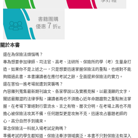
宅配
每筆NT$100，滿NT$1,000(含以上)免運費
外島郵寄
每筆NT$100，滿NT$1,000(含以上)免運費
關於本書
還在為保險法煩惱嗎？
專為想要參加律師、司法官、高考、法研所、保險所的學（考）生量身打
造，如果你不是上述之一，只是想要迅速掌握保險法的重點，也絕對不能
夠錯過此書，本書讓讀者在應付考試之餘，全面提昇保險法的實力。
還在害怕一進考場就遭到突襲嗎？
內容羅列蒐集最新期刊論文、各家學說以及實務見解，以最淺顯的文字，
闡述最艱澀的法律爭點，讓讀者再也不須擔心近年命題趨勢之重點無法掌
握，在考場下筆絕對行雲流水、言之有物、層次分明，在考場上再也不用
擔心被保險法攻其不備，任何題型更是攻無不克，迅速攻占審題老師的
心，高分自然手到擒來。
單念保險法一科就入場考試足夠嗎？
準備考試的學生都知道，保險法牽涉領域廣泛，本書不只對保險法有深入