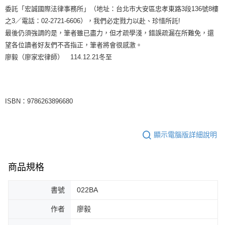
委託「宏誠國際法律事務所」（地址：台北市大安區忠孝東路3段136號8樓
之3／電話：02-2721-6606），我們必定戮力以赴、珍惜所託!
最後仍須強調的是，筆者雖已盡力，但才疏學淺，錯誤疏漏在所難免，還
望各位讀者好友們不吝指正，筆者將會很感激。
廖毅（廖家宏律師） 114.12.21冬至
ISBN：9786263896680
顯示電腦版詳細說明
商品規格
書號
022BA
作者
廖毅