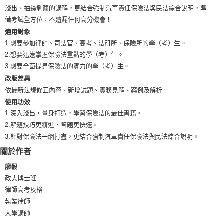
淺出、抽絲剝繭的講解，更結合強制汽車責任保險法與民法綜合說明，準
備考試全方位，不遺漏任何高分機會！
適用對象
1.想要參加律師、司法官、高考、法研所、保險所的學（考）生。
2.想要迅速掌握保險法重點的學（考）生。
3.想要全面提昇保險法的實力的學（考）生。
改版差異
依最新法規修正內容、新增試題、實務見解、案例及解析
使用功效
1.深入淺出，量身打造，學習保險法的最佳書籍。
2.解題技巧更精進、答題更快速。
3.針對保險法一網打盡，更結合強制汽車責任保險法與民法綜合說明。
關於作者
廖毅
政大博士班
律師高考及格
執業律師
大學講師