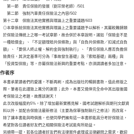
第一節 責任保險的發展（劉宗榮老師）/501
第二節 強制汽車責任保險法之內容/502
第十二章 保險法其他實務與理論上之重要議題/603
◎本章係就保險法其他實務與理論上之重要議題予以解析，其屬較難歸類
於保險法傳統上之哪一考試章節，故合併於本章說明。諸如「保險金不是
一種賠償金」、「不足額理賠共保條款」與「自負共保條款／扣減式自負
額」、「要保人終止權、解約金與強制執行」、「責任保險人應否負擔保
險責任，其決定基準可分為『事故發生基礎』及『索賠基礎』兩種」與
「投資型保險」等，亦屬保險法新興的重要考點，亦須請讀者多加注意。
作者序
本書承蒙讀者們的愛護，不斷再刷，成為出版社的暢銷書款，值此修版之
際，筆者在此謹致上萬分的謝意；此外，本書又僥倖完全命中其出版後國
考保險法之考題，故應該謝天！
此次改版幅度約5%，除了增加最新實務見解、國考試題解析與期刊文獻資
料以外，並配合保險法最新修法（主要為保單強制執行之修法）而改寫。
除了讓本書能與時俱進，也使同學們擁有這一本書即能高分考好保險法，
希望對各位讀者好友們之相關保險法考試能有所助益。
另順帶一提，若各位讀者好友們有法律案件處理或法律顧問之需求，歡迎