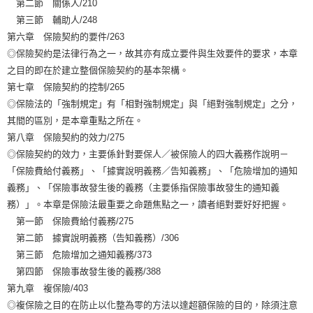
第二節 關係人/210
第三節 輔助人/248
第六章 保險契約的要件/263
◎保險契約是法律行為之一，故其亦有成立要件與生效要件的要求，本章
之目的即在於建立整個保險契約的基本架構。
第七章 保險契約的控制/265
◎保險法的「強制規定」有「相對強制規定」與「絕對強制規定」之分，
其間的區別，是本章重點之所在。
第八章 保險契約的效力/275
◎保險契約的效力，主要係針對要保人／被保險人的四大義務作說明－
「保險費給付義務」、「據實說明義務／告知義務」、「危險增加的通知
義務」、「保險事故發生後的義務（主要係指保險事故發生的通知義
務）」。本章是保險法最重要之命題焦點之一，讀者絕對要好好把握。
第一節 保險費給付義務/275
第二節 據實說明義務（告知義務）/306
第三節 危險增加之通知義務/373
第四節 保險事故發生後的義務/388
第九章 複保險/403
◎複保險之目的在防止以化整為零的方法以達超額保險的目的，除須注意