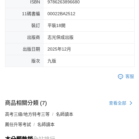
ISBN
9786263896680
11碼書編
00022BA2512
裝訂
平裝18開
出版商
志光保成出版
出版日期
2025年12月
版次
九版
客服
商品相關分類 (7)
查看全部
高考三級/地方特考三等
名師讀本
薦任升等考試
名師讀本