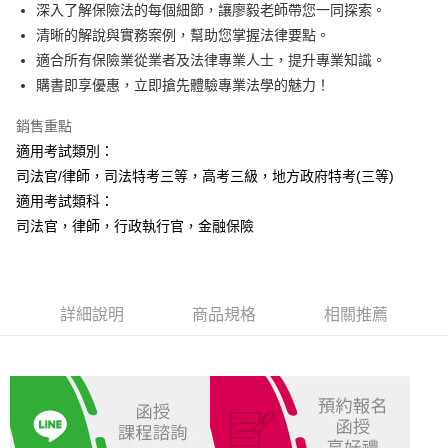
Apple Pay
深入了解保險法的每個細節，讓廖毅老師帶您一同探索。
清晰的解說與實務案例，幫助您掌握法律要點。
悠遊付
適合所有保險業從業者及法律專業人士，提升專業知識。
Google Pay
購書即享優惠，立即搶先體驗專業法學的魅力！
ATM付款
銷售重點
適用考試類別：
運送方式
司法官/律師，司法特考三等，高考三級，地方政府特考(三等)
全家取貨付款
適用考試類科：
每筆NT$100，滿NT$1,000(含以上)免運費
司法官，律師，行政執行官，金融保險
付款後全家取貨.
每筆NT$100，滿NT$1,000(含以上)免運費
詳細說明
商品規格
相關推薦
7-11取貨付款
每筆NT$100，滿NT$1,000(含以上)免運費
付款後7-11取貨.
每筆NT$100，滿NT$1,000(含以上)免運費