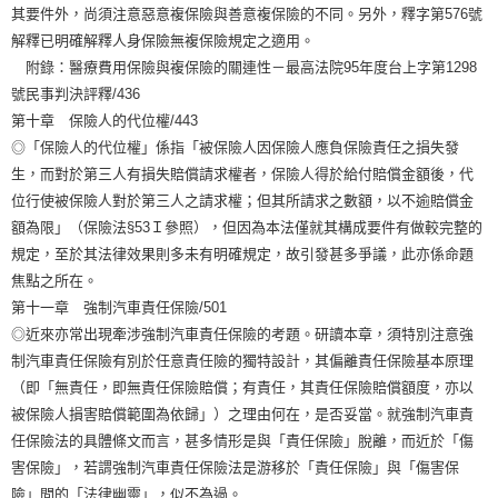
其要件外，尚須注意惡意複保險與善意複保險的不同。另外，釋字第576號
解釋已明確解釋人身保險無複保險規定之適用。
附錄：醫療費用保險與複保險的關連性－最高法院95年度台上字第1298
號民事判決評釋/436
第十章 保險人的代位權/443
◎「保險人的代位權」係指「被保險人因保險人應負保險責任之損失發
生，而對於第三人有損失賠償請求權者，保險人得於給付賠償金額後，代
位行使被保險人對於第三人之請求權；但其所請求之數額，以不逾賠償金
額為限」（保險法§53Ｉ參照），但因為本法僅就其構成要件有做較完整的
規定，至於其法律效果則多未有明確規定，故引發甚多爭議，此亦係命題
焦點之所在。
第十一章 強制汽車責任保險/501
◎近來亦常出現牽涉強制汽車責任保險的考題。研讀本章，須特別注意強
制汽車責任保險有別於任意責任險的獨特設計，其偏離責任保險基本原理
（即「無責任，即無責任保險賠償；有責任，其責任保險賠償額度，亦以
被保險人損害賠償範圍為依歸」）之理由何在，是否妥當。就強制汽車責
任保險法的具體條文而言，甚多情形是與「責任保險」脫離，而近於「傷
害保險」，若謂強制汽車責任保險法是游移於「責任保險」與「傷害保
險」間的「法律幽靈」，似不為過。