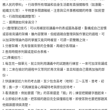
務人民的學科」。行政學所有理論和自身生活都有直接關聯性（如激勵、
組織文化等）。平時要多閱讀報紙，注意與公共事務相關的時事（如民營
化、行政院組織調整等）。
二、選擇題如何拿高分？
(一)整理筆記技巧：可以用補習班講義中的表或圖為基礎，重構成自己習慣
或容易背誦的架構，雖內容繁瑣，但經過親自整理與製作筆記的過程，可
以加深對理論內容的掌握又能同時複習，可謂一箭雙鵰之效。
1.分層架構，先有發展背景的全像圖，再細分各理論。
2.善用時間序列圖或是綜合表格。
(二)準備技巧：
1.每念完一個單元，就立刻利用講義中的試題進行練習，一來可加深背誦成
效；二來在檢討的過程中又等同於再次背誦，並且知道自己需再加強的部
份。
2.快速練習近六年的考古題，至少包含高考（地特）三～五等、普考、初
等；進一步，可再練習身心障礙特考與原住民特考。
3.看清題意，例如要選「對」的答案還是「錯」的；練習把關鍵字圈起來。
4.立即檢討考古題，把答錯的題目完全搞懂錯在哪，即使答對也要把那題其
他錯誤選項搞清楚。