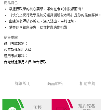
商品特色
Apple Pay
掌握行政學的核心要領，讓你在考試中脫穎而出！
《快充上榜行政學最加分選擇測驗全攻略》是你的最佳夥伴。
悠遊付
由陳翎老師精心編寫，深入淺出，易於理解。
Google Pay
購書即享獨家優惠，助你輕鬆應對挑戰！
ATM付款
銷售重點
適用考試類別：
運送方式
台電新進僱用人員
全家取貨付款
適用考試類科：
每筆NT$100，滿NT$1,000(含以上)免運費
台電新進僱用人員-綜合行政
付款後全家取貨.
每筆NT$100，滿NT$1,000(含以上)免運費
詳細說明
商品規格
相關推薦
7-11取貨付款
每筆NT$100，滿NT$1,000(含以上)免運費
付款後7-11取貨.
每筆NT$100，滿NT$1,000(含以上)免運費