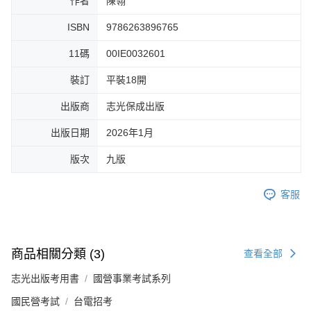
作者
陳翎
ISBN
9786263896765
11碼
00IE0032601
裝訂
平裝18開
出版商
志光保成出版
出版日期
2026年1月
版次
九版
客服
商品相關分類 (3)
查看全部
志光出版考用書
國營事業考試系列
國民營考試
台電招考