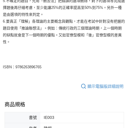
5.不確定的題目，先用「刪去法」把錯誤的選項刪除，剩下的選項等完成選
擇題後再仔細考慮，至少能讓25%的正確率提高至50%到75%。另外一種
是由選項的特性來判定。
6.要真正「理解」各理論的主要概念與觀點，才能在考試中針對沒有把握的
題目使用「推論聯想法」。例如：傳統行政的三個理論時期，上一個時期
的缺點就會是下一個時期的優點。又如官僚型模和「後」官僚型模的差異
性。
ISBN：9786263896765
顯示電腦版詳細說明
商品規格
書號
IE003