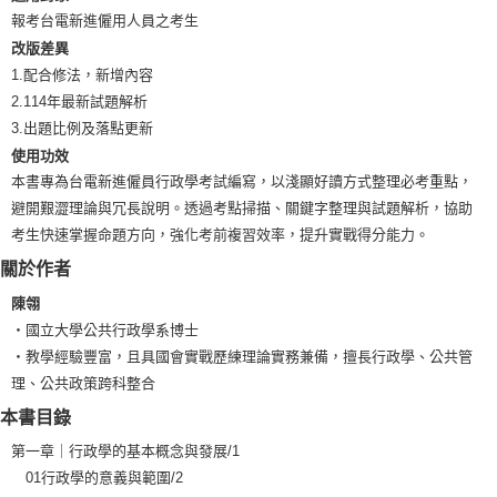
報考台電新進僱用人員之考生
改版差異
1.配合修法，新增內容
2.114年最新試題解析
3.出題比例及落點更新
使用功效
本書專為台電新進僱員行政學考試編寫，以淺顯好讀方式整理必考重點，
避開艱澀理論與冗長說明。透過考點掃描、關鍵字整理與試題解析，協助
考生快速掌握命題方向，強化考前複習效率，提升實戰得分能力。
關於作者
陳翎
‧國立大學公共行政學系博士
‧教學經驗豐富，且具國會實戰歷練理論實務兼備，擅長行政學、公共管
理、公共政策跨科整合
本書目錄
第一章｜行政學的基本概念與發展/1
01行政學的意義與範圍/2