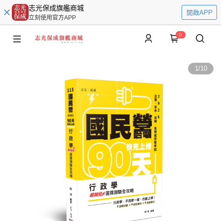
志光保成旗艦商城
開啟APP
立刻使用官方APP
0
1
/
10