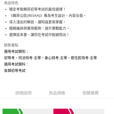
商品特色
Apple Pay
穩定考取韓菲初等考試的最佳選擇！
《韓菲公民(801KA)》專為考生設計，內容全面。
悠遊付
深入淺出的解說，讓知識更易掌握。
Google Pay
精緻編排與實用範例，提升實戰能力。
選擇這本書，讓你在考試中脫穎而出！
ATM付款
銷售重點
運送方式
適用考試類別：
全家取貨付款
初等考，司法特考-五等，身心特考-五等，原住民特考-五等
每筆NT$100，滿NT$1,000(含以上)免運費
適用考試類科：
各類初等考試
付款後全家取貨.
每筆NT$100，滿NT$1,000(含以上)免運費
7-11取貨付款
詳細說明
商品規格
相關推薦
每筆NT$100，滿NT$1,000(含以上)免運費
付款後7-11取貨.
每筆NT$100，滿NT$1,000(含以上)免運費