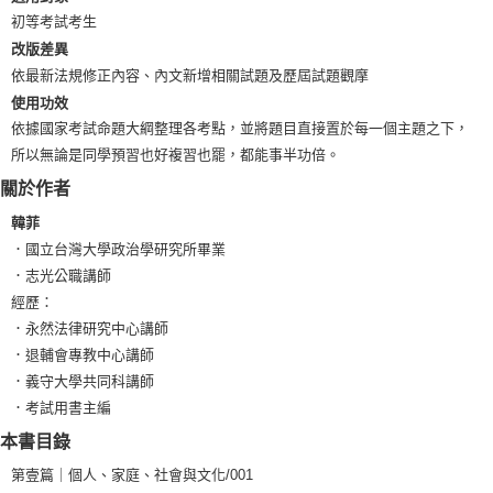
初等考試考生
改版差異
依最新法規修正內容、內文新增相關試題及歷屆試題觀摩
使用功效
依據國家考試命題大綱整理各考點，並將題目直接置於每一個主題之下，
所以無論是同學預習也好複習也罷，都能事半功倍。
關於作者
韓菲
．國立台灣大學政治學研究所畢業
．志光公職講師
經歷：
．永然法律研究中心講師
．退輔會專教中心講師
．義守大學共同科講師
．考試用書主編
本書目錄
第壹篇｜個人、家庭、社會與文化/001