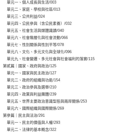
單元一、個人成長與生活/003
單元二、家庭、學校與社區/013
單元三、公共利益/024
單元四、公民參與（含公民素養）/032
單元五、社會生活與媒體識讀/040
單元六、社會階層化與社會流動/066
單元七、性別關係與性別平等/078
單元八、文化、多元文化與全球化/096
單元九、社會變遷、多元社會與社會福利的落實/115
第貳篇｜國家、政府與政治/125
單元一、國家與民主政治/127
單元二、政府的組織與功能/154
單元三、政治參與及選舉/210
單元四、政黨與利益團體/239
單元五、世界主要政治意識型態與兩岸關係/253
單元六、國際組織與國際關係/269
第參篇｜民主與法治/291
單元一、民主的價值與人權/293
單元二、法律的基本概念/322