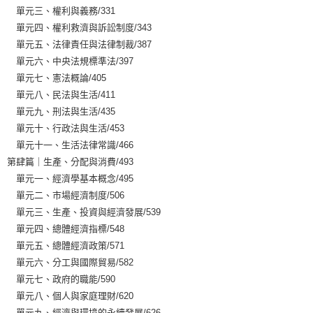
單元三、權利與義務/331
單元四、權利救濟與訴訟制度/343
單元五、法律責任與法律制裁/387
單元六、中央法規標準法/397
單元七、憲法概論/405
單元八、民法與生活/411
單元九、刑法與生活/435
單元十、行政法與生活/453
單元十一、生活法律常識/466
第肆篇｜生產、分配與消費/493
單元一、經濟學基本概念/495
單元二、市場經濟制度/506
單元三、生產、投資與經濟發展/539
單元四、總體經濟指標/548
單元五、總體經濟政策/571
單元六、分工與國際貿易/582
單元七、政府的職能/590
單元八、個人與家庭理財/620
單元九、經濟與環境的永續發展/626