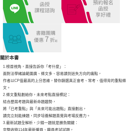
宅配
每筆NT$100，滿NT$1,000(含以上)免運費
外島郵寄
每筆NT$100，滿NT$1,000(含以上)免運費
關於本書
1.榜首視角，直接告訴你「考什麼」：
面對法學緒論範圍廣、條文多、容易讀到迷失方向的痛點，
作者以CP值最高的上分思維，替你篩選真正會考、常考、值得背的重點條
文。
2.條文重點劃給你，未來考點直接標記：
結合歷屆考題與最新命題趨勢，
將「已考重點」與「未來可能出題點」直接劃出，
讀完立刻能練題，同步培養解題直覺與考場反應力。
3.最新試題全解析，少錯一題就是勝負關鍵：
完整收錄114年最新僱員、職員考試試題，