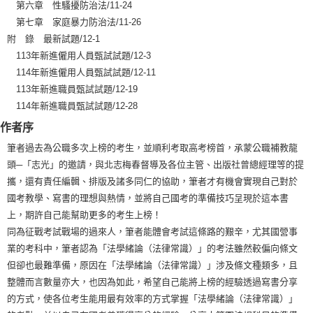
第六章 性騷擾防治法/11-24
第七章 家庭暴力防治法/11-26
附 錄 最新試題/12-1
113年新進僱用人員甄試試題/12-3
114年新進僱用人員甄試試題/12-11
113年新進職員甄試試題/12-19
114年新進職員甄試試題/12-28
作者序
筆者過去為公職多次上榜的考生，並順利考取高考榜首，承蒙公職補教龍
頭─「志光」的邀請，與北志梅春督導及各位主管、出版社曾總經理等的提
攜，還有責任編輯、排版及諸多同仁的協助，筆者才有機會實現自己對於
國考教學、寫書的理想與熱情，並將自己國考的準備技巧呈現於這本書
上，期許自己能幫助更多的考生上榜！
同為征戰考試戰場的過來人，筆者能體會考試這條路的艱辛，尤其國營事
業的考科中，筆者認為「法學緒論（法律常識）」的考法雖然較偏向條文
但卻也最難準備，原因在「法學緒論（法律常識）」涉及條文種類多，且
整體而言數量亦大，也因為如此，希望自己能將上榜的經驗透過寫書分享
的方式，使各位考生能用最有效率的方式掌握「法學緒論（法律常識）」