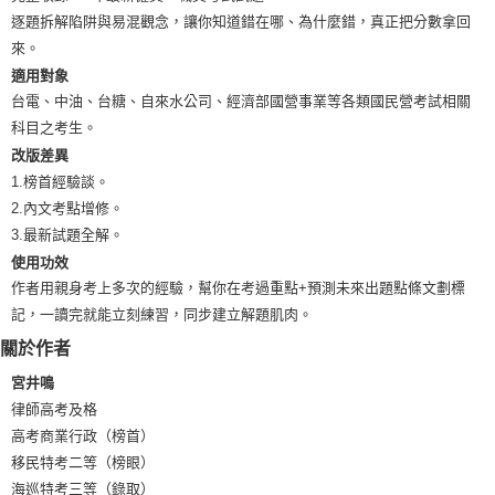
逐題拆解陷阱與易混觀念，讓你知道錯在哪、為什麼錯，真正把分數拿回
來。
適用對象
台電、中油、台糖、自來水公司、經濟部國營事業等各類國民營考試相關
科目之考生。
改版差異
1.榜首經驗談。
2.內文考點增修。
3.最新試題全解。
使用功效
作者用親身考上多次的經驗，幫你在考過重點+預測未來出題點條文劃標
記，一讀完就能立刻練習，同步建立解題肌肉。
關於作者
宮井鳴
律師高考及格
高考商業行政（榜首）
移民特考二等（榜眼）
海巡特考三等（錄取）