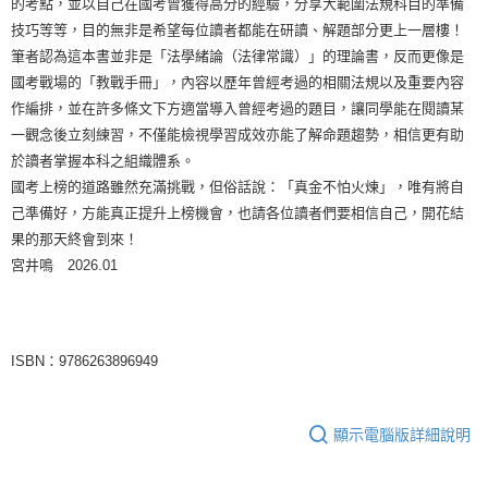
的考點，並以自己在國考曾獲得高分的經驗，分享大範圍法規科目的準備
技巧等等，目的無非是希望每位讀者都能在研讀、解題部分更上一層樓！
筆者認為這本書並非是「法學緒論（法律常識）」的理論書，反而更像是
國考戰場的「教戰手冊」，內容以歷年曾經考過的相關法規以及重要內容
作編排，並在許多條文下方適當導入曾經考過的題目，讓同學能在閱讀某
一觀念後立刻練習，不僅能檢視學習成效亦能了解命題趨勢，相信更有助
於讀者掌握本科之組織體系。
國考上榜的道路雖然充滿挑戰，但俗話說：「真金不怕火煉」，唯有將自
己準備好，方能真正提升上榜機會，也請各位讀者們要相信自己，開花結
果的那天終會到來！
宮井鳴 2026.01
ISBN：9786263896949
顯示電腦版詳細說明