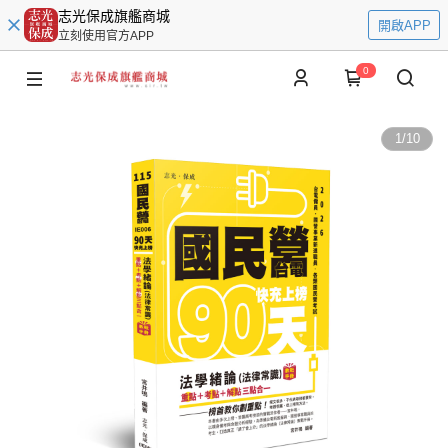
志光保成旗艦商城
開啟APP
立刻使用官方APP
0
1
/
10