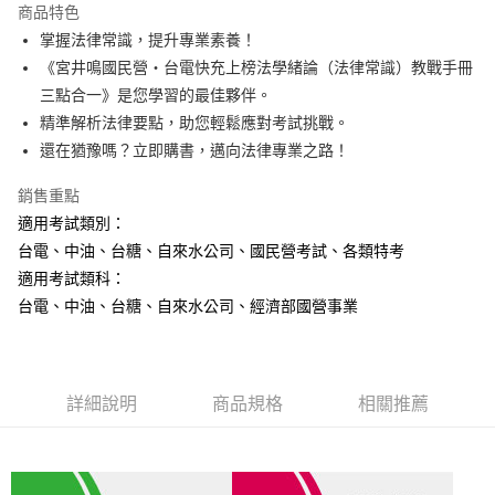
商品特色
Apple Pay
掌握法律常識，提升專業素養！
《宮井鳴國民營‧台電快充上榜法學緒論（法律常識）教戰手冊
悠遊付
三點合一》是您學習的最佳夥伴。
Google Pay
精準解析法律要點，助您輕鬆應對考試挑戰。
還在猶豫嗎？立即購書，邁向法律專業之路！
ATM付款
銷售重點
運送方式
適用考試類別：
全家取貨付款
台電、中油、台糖、自來水公司、國民營考試、各類特考
每筆NT$100，滿NT$1,000(含以上)免運費
適用考試類科：
台電、中油、台糖、自來水公司、經濟部國營事業
付款後全家取貨.
每筆NT$100，滿NT$1,000(含以上)免運費
7-11取貨付款
詳細說明
商品規格
相關推薦
每筆NT$100，滿NT$1,000(含以上)免運費
付款後7-11取貨.
每筆NT$100，滿NT$1,000(含以上)免運費