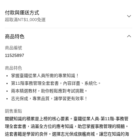
付款與運送方式
超取滿NT$1,000免運
付款方式
商品特色
信用卡一次付款
商品編號
超商取貨付款
11525897
LINE Pay
商品特色
Apple Pay
掌握臺鐵從業人員所需的專業知識！
第11階事務管理全套套書，內容詳盡、系統化。
悠遊付
兩本精選教材，助你輕鬆應對考試挑戰。
Google Pay
志光保成，專業品質，讓學習更有效率！
ATM付款
銷售重點
關鍵知識的積累是上榜的核心要素。臺鐵從業人員-第11階-事務管
運送方式
理全套套書，涵蓋全方位的應考知識，助您掌握事務管理的精髓。
全家取貨付款
這套書籍是學習的良伴。選擇志光保成旗艦商城，讓您在知識的海