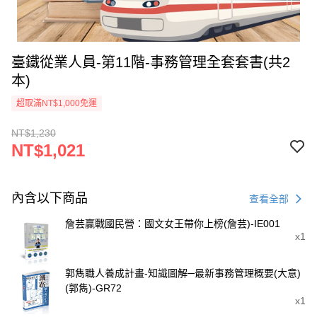
臺鐵從業人員-第11階-事務管理全套套書(共2
本)
超取滿NT$1,000免運
NT$1,230
NT$1,021
內含以下商品
查看全部
詹芸贏戰國民營：國文女王帶你上榜(詹芸)-IE001
x1
郭雋職人養成計畫-知識圖解─最新事務管理概要(大意)
(郭雋)-GR72
x1