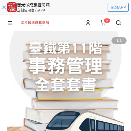
志光保成旗艦商城
開啟APP
立刻使用官方APP
0
1
/
1