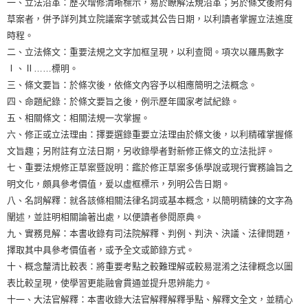
一、立法沿革：歷次增修清晰標示，易於瞭解法規沿革；另於條文後附有
草案者，併予詳列其立院議案字號或其公告日期，以利讀者掌握立法進度
時程。
二、立法條文：重要法規之文字加框呈現，以利查閱。項次以羅馬數字
Ⅰ、Ⅱ……標明。
三、條文要旨：於條次後，依條文內容予以相應簡明之法概念。
四、命題紀錄：於條文要旨之後，例示歷年國家考試紀錄。
五、相關條文：相關法規一次掌握。
六、修正或立法理由：擇要選錄重要立法理由於條文後，以利精確掌握條
文旨趣；另附註有立法日期，另收錄學者對新修正條文的立法批評。
七、重要法規修正草案暨說明：鑑於修正草案多係學說或現行實務論旨之
明文化，頗具參考價值，爰以虛框標示，列明公告日期。
八、名詞解釋：就各該條相關法律名詞或基本概念，以簡明精鍊的文字為
闡述，並註明相關論著出處，以便讀者參閱原典。
九、實務見解：本書收錄有司法院解釋、判例、判決、決議、法律問題，
擇取其中具參考價值者，或予全文或節錄方式。
十、概念釐清比較表：將重要考點之較難理解或較易混淆之法律概念以圖
表比較呈現，使學習更能融會貫通並提升思辨能力。
十一、大法官解釋：本書收錄大法官解釋解釋爭點、解釋文全文，並精心