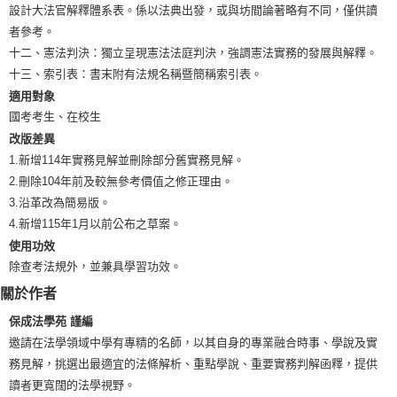
設計大法官解釋體系表。係以法典出發，或與坊間論著略有不同，僅供讀
者參考。
十二、憲法判決：獨立呈現憲法法庭判決，強調憲法實務的發展與解釋。
十三、索引表：書末附有法規名稱暨簡稱索引表。
適用對象
國考考生、在校生
改版差異
1.新增114年實務見解並刪除部分舊實務見解。
2.刪除104年前及較無參考價值之修正理由。
3.沿革改為簡易版。
4.新增115年1月以前公布之草案。
使用功效
除查考法規外，並兼具學習功效。
關於作者
保成法學苑 謹編
邀請在法學領域中學有專精的名師，以其自身的專業融合時事、學說及實
務見解，挑選出最適宜的法條解析、重點學說、重要實務判解函釋，提供
讀者更寬闊的法學視野。