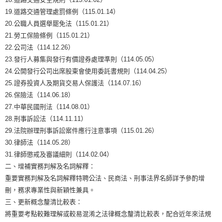
19.道路交通管理處罰條例（115.01.14）
20.公職人員選舉罷免法（115.01.21）
21.勞工保險條例（115.01.21）
22.公司法（114.12.26）
23.發行人募集與發行有價證券處理準則（114.05.05）
24.公開發行公司出席股東會使用委託書規則（114.04.25）
25.證券投資人及期貨交易人保護法（114.07.16）
26.保險法（114.06.18）
27.中華民國刑法（114.08.01）
28.刑事訴訟法（114.11.11）
29.法院辦理刑事訴訟案件應行注意事項（115.01.26）
30.律師法（114.05.28）
31.律師懲戒及審議細則（114.02.04）
二、增補實務判解及名詞解釋：
重要實務判解及名詞解釋特聘公法、民商法、刑事法界名師詳予參酌增
刪，務求專業性與新穎性兼具。
三、更新概念釐清比較表：
將重要考點較難理解或較易混淆之法律概念釐清比較表，配合近年來法規