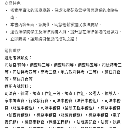
商品特色
Apple Pay
探索民事法的深奧奧義，保成法學苑為您提供最專業的攻略指
南。
悠遊付
本書內容全面、系統化，助您輕鬆掌握民事法要點。
Google Pay
適合法學院學生及法律實務人員，提升您在法律領域的競爭力。
立即購書，讓知識引領您的成功之路！
ATM付款
銷售重點
運送方式
適用考試類別：
全家取貨付款
司法官/律師，調查局三等，調查局四等，調查局五等，司法特考三
每筆NT$100，滿NT$1,000(含以上)免運費
等，司法特考四等，高考三級，地方政府特考（三等），薦任升官
等，簡任升官等
付款後全家取貨.
適用考試類科：
每筆NT$100，滿NT$1,000(含以上)免運費
司法官，律師，調查工作組三等，調查工作組，公證人，觀護人，
7-11取貨付款
家事調查官，行政執行官，司法事務官（法律事務組），司法事務
官（財經事務組），司法事務官（營繕工程事務組），檢察事務官
每筆NT$100，滿NT$1,000(含以上)免運費
（偵查實務組），檢察事務官（財經實務組），檢察事務官（電子
付款後7-11取貨.
資訊組），檢察事務官（營繕工程組），法院書記官，法警，執達
每筆NT$100，滿NT$1,000(含以上)免運費