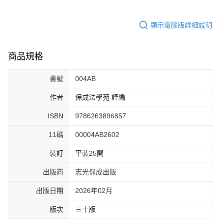
顯示電腦版詳細說明
商品規格
書號
004AB
作者
保成法學苑 謹編
ISBN
9786263896857
11碼
00004AB2602
裝訂
平裝25開
出版商
志光保成出版
出版日期
2026年02月
版次
三十版