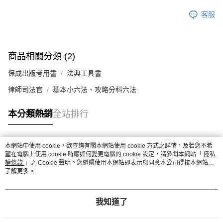
客服
商品相關分類 (2)
保成出版考用書
法典工具書
律師司法官
基本小六法、攻略分科六法
本分類熱銷
全站排行
本網站中使用 cookie，欲查詢有關本網站使用 cookie 方式之詳情，及若您不希
熱門標籤
望在電腦上使用 cookie 時應如何變更電腦的 cookie 設定，請參閱本網站「
隱私
權條款
」之 Cookie 聲明。您繼續使用本網站即表示您同意本公司得按本網站使
用條款之 Cookie 聲明使用 cookie。
了解更多 >
我知道了