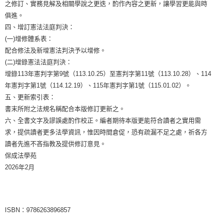
之修訂、實務見解及相關學說之更迭，酌作內容之更新，讓學習更能與時
俱進。
四、增訂憲法法庭判決：
(一)增修體系表：
配合修法及新增憲法判決予以增修。
(二)增錄憲法法庭判決：
增錄113年憲判字第9號（113.10.25）至憲判字第11號（113.10.28）、114
年憲判字第1號（114.12.19）、115年憲判字第1號（115.01.02）。
五、更新索引表：
書末所附之法規名稱配合本版修訂更新之。
六、全書文字及謬誤處酌作校正。編者期待本版更能符合讀者之實用需
求，提供讀者更多法學資訊，惟因時間倉促，恐有疏漏不足之處，祈各方
讀者先進不吝指教及提供修訂意見。
保成法學苑
2026年2月
ISBN：9786263896857