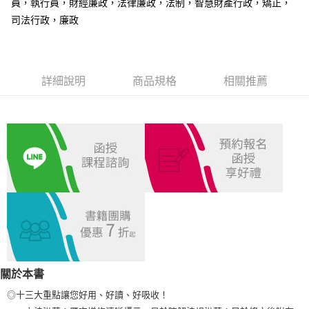
員，執行員，財經廉政，法律廉政，法制，智慧財產行政，矯正，
司法行政，廉政
宅配
每筆NT$100，滿NT$1,000(含以上)免運費
外島郵寄
詳細說明
商品規格
相關推薦
每筆NT$100，滿NT$1,000(含以上)免運費
關於本書
◎十三大重點讓您好用、好讀、好吸收！