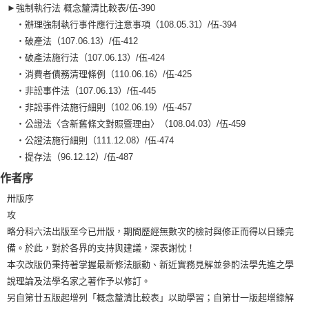
►強制執行法 概念釐清比較表/伍-390
‧辦理強制執行事件應行注意事項（108.05.31）/伍-394
‧破產法（107.06.13）/伍-412
‧破產法施行法（107.06.13）/伍-424
‧消費者債務清理條例（110.06.16）/伍-425
‧非訟事件法（107.06.13）/伍-445
‧非訟事件法施行細則（102.06.19）/伍-457
‧公證法〈含新舊條文對照暨理由〉（108.04.03）/伍-459
‧公證法施行細則（111.12.08）/伍-474
‧提存法（96.12.12）/伍-487
作者序
卅版序
攻
略分科六法出版至今已卅版，期間歷經無數次的檢討與修正而得以日臻完
備。於此，對於各界的支持與建議，深表謝忱！
本次改版仍秉持著掌握最新修法脈動、新近實務見解並參酌法學先進之學
說理論及法學名家之著作予以修訂。
另自第廿五版起增列「概念釐清比較表」以助學習；自第廿一版起增錄解