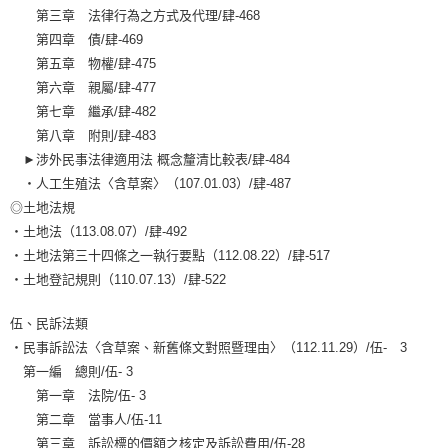
第三章 法律行為之方式及代理/肆-468
第四章 債/肆-469
第五章 物權/肆-475
第六章 親屬/肆-477
第七章 繼承/肆-482
第八章 附則/肆-483
►涉外民事法律適用法 概念釐清比較表/肆-484
‧人工生殖法〈含草案〉（107.01.03）/肆-487
◎土地法規
‧土地法（113.08.07）/肆-492
‧土地法第三十四條之一執行要點（112.08.22）/肆-517
‧土地登記規則（110.07.13）/肆-522
伍、民訴法類
‧民事訴訟法〈含草案、新舊條文對照暨理由〉（112.11.29）/伍- 3
第一編 總則/伍- 3
第一章 法院/伍- 3
第二章 當事人/伍-11
第三章 訴訟標的價額之核定及訴訟費用/伍-28