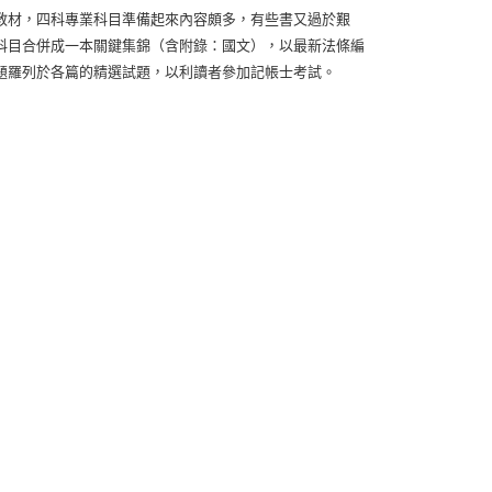
教材，四科專業科目準備起來內容頗多，有些書又過於艱
科目合併成一本關鍵集錦（含附錄：國文），以最新法條編
題羅列於各篇的精選試題，以利讀者參加記帳士考試。