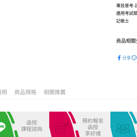
專技普考-
適用考試
運送方式
記帳士
全家取貨
每筆NT$1
商品相關分
付款後全家
志光出版
每筆NT$1
分享
記帳士
7-11取貨
每筆NT$1
付款後7-1
說明
商品規格
相關推薦
每筆NT$1
宅配
每筆NT$1
外島郵寄
每筆NT$1