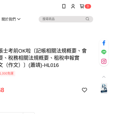
0
關於我們
帳士考前OK啦〔記帳相關法規概要、會
要、稅務相關法規概要、租稅申報實
（作文）〕(蕭靖)-HL016
1,000免運
48