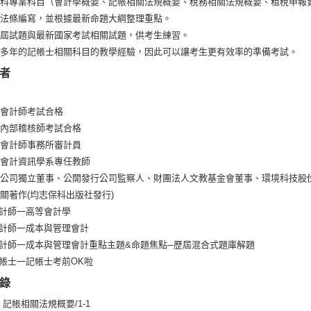
四科專業科目（會計學概要、記帳相關法規概要、稅務相關法規概要、租稅申報
新法條編寫，並根據最新命題大綱整理重點。
歷屆試題與最新國家考試相關試題，供考生練習。
有多年的記帳士相關科目的教學經驗，因此可以讓考生更有效率的準備考試。
者
灣會計師考試合格
際內部稽核師考試合格
大會計師事務所審計員
學會計資訊學系專任教師
櫃公司獨立董事、公開發行公司監察人、財團法人文教基金會董事、環境科技股
關著作(均志保科出版社發行)
計師一高等會計學
計師一成本與管理會計
計師一成本與管理會計重點主題&命題焦點─歷屆混合式題庫解題
帳士一記帳士考前OK啦
錄
 記帳相關法規概要/1-1