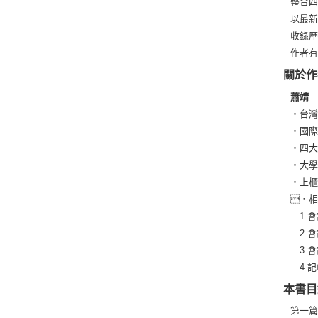
整合
以最
收錄
作者
關於作
蕭靖
‧台
‧國
‧四
‧大
‧上
‧相
1.會
2.會
3.會
4.記
本書目
第一篇