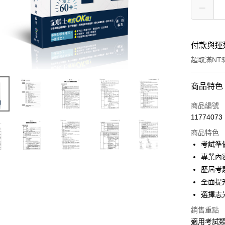
付款與運
超取滿NT$
付款方式
商品特色
信用卡一
商品編號
11774073
超商取貨
商品特色
LINE Pay
考試準
專業內
Apple Pay
歷屆考
悠遊付
全面提
選擇志
Google Pa
銷售重點
ATM付款
適用考試