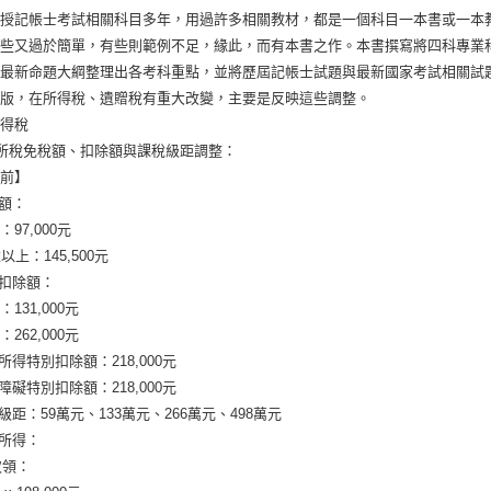
講授記帳士考試相關科目多年，用過許多相關教材，都是一個科目一本書或一本
有些又過於簡單，有些則範例不足，緣此，而有本書之作。本書撰寫將四科專業
按最新命題大綱整理出各考科重點，並將歷屆記帳士試題與最新國家考試相關試
改版，在所得稅、遺贈稅有重大改變，主要是反映這些調整。
所得稅
綜所稅免稅額、扣除額與課稅級距調整：
整前】
稅額：
97,000元
以上：145,500元
準扣除額：
131,000元
262,000元
資所得特別扣除額：218,000元
心障礙特別扣除額：218,000元
稅級距：59萬元、133萬元、266萬元、498萬元
職所得：
次領：