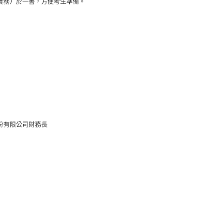
實務）於一書，方便考生準備。
份有限公司財務長