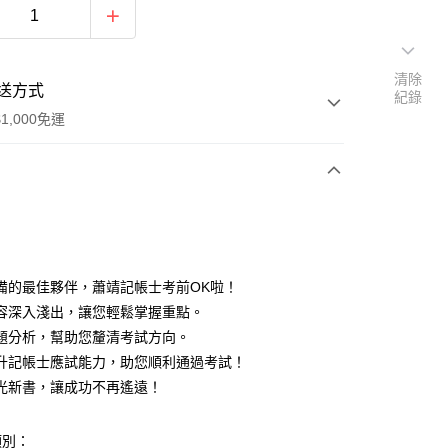
清除
送方式
紀錄
1,000免運
次付款
付款
備的最佳夥伴，蕭靖記帳士考前OK啦！
容深入淺出，讓您輕鬆掌握重點。
題分析，幫助您釐清考試方向。
升記帳士應試能力，助您順利通過考試！
光新書，讓成功不再遙遠！
y
類別：