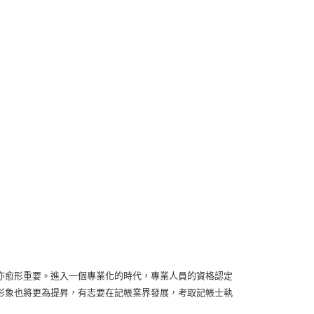
亦愈形重要。進入一個專業化的時代，專業人員的資格認定
形象也將更為提昇，有志要在記帳業界發展，考取記帳士執