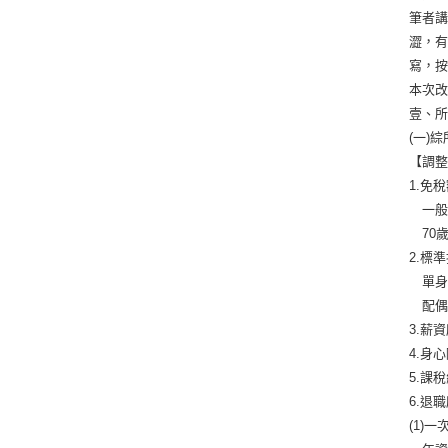
筆者
澀，
寫，
本次
壹、
(一)
【調
1.免
一般：
70歲
2.標
單身：
配偶：
3.薪
4.身
5.課
6.退
(1)一