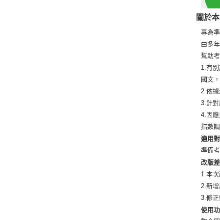
關於本
專為
由多
幫助
1.有
國文
2.依
3.針
4.因
指數
適用
準備
改版
1.本
2.新
3.修
使用