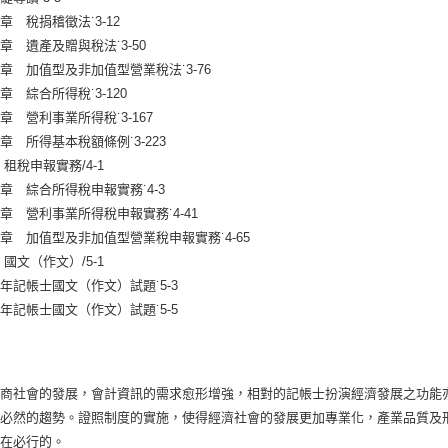
 稅捐稽徵法˙3-12
 遺產及贈與稅法˙3-50
 加值型及非加值型營業稅法˙3-76
 綜合所得稅˙3-120
 營利事業所得稅˙3-167
 所得基本稅額條例˙3-223
 租稅申報實務/4-1
 綜合所得稅申報實務˙4-3
 營利事業所得稅申報實務˙4-41
 加值型及非加值型營業稅申報實務˙4-65
國文（作文）/5-1
年記帳士國文（作文）試題˙5-3
年記帳士國文（作文）試題˙5-5
工商社會的發展，會計資訊的需求愈形增強，相對的記帳士扮演經濟發展之功能
為必然的趨勢。證照制度的實施，使得經濟社會的發展更加專業化，產業品質及
勢在必行的。