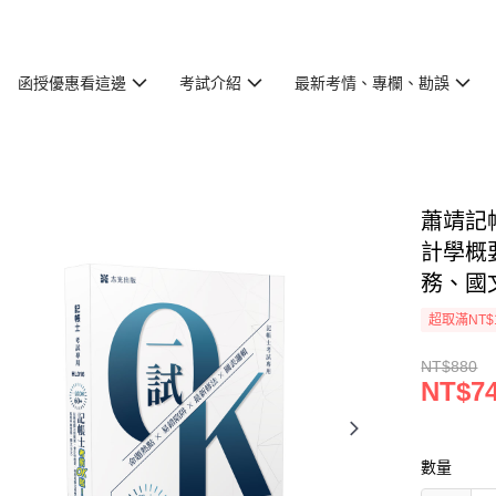
函授優惠看這邊
考試介紹
最新考情、專欄、勘誤
蕭靖記
計學概
務、國文
超取滿NT$
NT$880
NT$7
數量