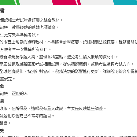
書
準備記帳士考試量身訂製之綜合教材。
年記帳士教學經驗的蕭靖老師編寫，
考生更有效率準備考試。
別於市面上常見的單科教材，本書將會計學概要、記帳相關法規概要、稅務相關
，方便考生一次準備所有科目。
據最新法規及命題大綱，整理各科重點，避免考生陷入繁瑣的教材中。
對歷屆試題及最新國家考試相關試題，提供精選範例，幫助考生掌握考試方向。
應全球經濟變化，特別針對會計、稅務法規的影響進行更新，詳細說明綜合所得
調整規定。
對象
考記帳士證照的人
差異
次改版，在所得稅、遺贈稅有重大改變，主要是反映這些調整。
增試題刪除舊或已不常考的題目。
正錯誤。
功效