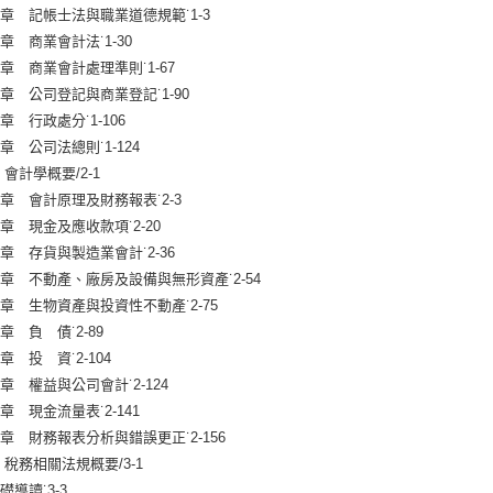
 記帳士法與職業道德規範˙1-3
 商業會計法˙1-30
 商業會計處理準則˙1-67
 公司登記與商業登記˙1-90
 行政處分˙1-106
 公司法總則˙1-124
 會計學概要/2-1
 會計原理及財務報表˙2-3
 現金及應收款項˙2-20
 存貨與製造業會計˙2-36
 不動產、廠房及設備與無形資產˙2-54
 生物資產與投資性不動產˙2-75
 負 債˙2-89
 投 資˙2-104
 權益與公司會計˙2-124
 現金流量表˙2-141
 財務報表分析與錯誤更正˙2-156
 稅務相關法規概要/3-1
礎導讀˙3-3