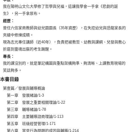
我在陽明山文化大學修了哲學與兒福，這讓我學會一手拿《悲劇的誕
生》，另一手拿尿布。
經歷：
曾任六信家商教師與幼兒園園長（35年資歷），在失控幼兒與恐龍家長的
夾縫中修煉成精。
現為志光專任講師（近40年），負責把被教哲、幼教與課綱、兒發與教心
折磨到靈魂出竅的考生踹醒。
專長：
我的課沒別的，就是筆記構圖與重點架構夠準、夠清晰、上課教育現場的
笑話夠多。
本書目錄
第壹篇／發展與輔導概論
第一章 發展緒論/1-3
第二章 發展之重要相關理論/1-22
第三章 輔導緒論/1-78
第四章 主要輔導諮商理論/1-113
第五章 班級經營管理/1-171
第六章 常見行為問題的成因與輔導/1-214