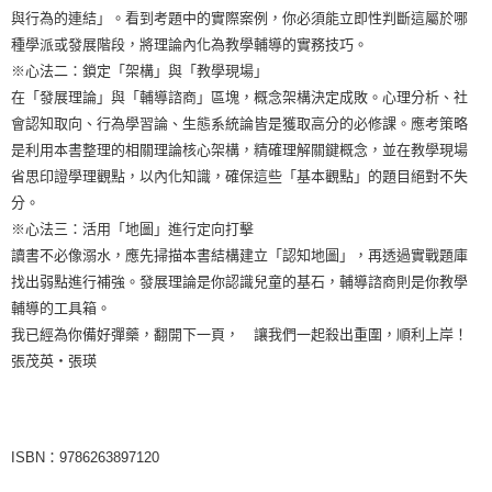
與行為的連結」。看到考題中的實際案例，你必須能立即性判斷這屬於哪
種學派或發展階段，將理論內化為教學輔導的實務技巧。
※心法二：鎖定「架構」與「教學現場」
在「發展理論」與「輔導諮商」區塊，概念架構決定成敗。心理分析、社
會認知取向、行為學習論、生態系統論皆是獲取高分的必修課。應考策略
是利用本書整理的相關理論核心架構，精確理解關鍵概念，並在教學現場
省思印證學理觀點，以內化知識，確保這些「基本觀點」的題目絕對不失
分。
※心法三：活用「地圖」進行定向打擊
讀書不必像溺水，應先掃描本書結構建立「認知地圖」，再透過實戰題庫
找出弱點進行補強。發展理論是你認識兒童的基石，輔導諮商則是你教學
輔導的工具箱。
我已經為你備好彈藥，翻開下一頁， 讓我們一起殺出重圍，順利上岸！
張茂英‧張瑛
ISBN：9786263897120