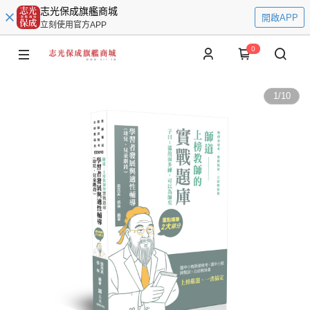
志光保成旗艦商城
開啟APP
立刻使用官方APP
0
1
/
10