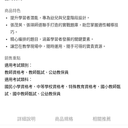
LINE Pay
商品特色
Apple Pay
提升學習者潛能，專為幼兒與兒童階段設計。
張茂英、張瑛師道聯手打造的實戰題庫，助您掌握適性輔導技
悠遊付
巧。
Google Pay
精心編排的題目，涵蓋學習者發展的關鍵要素。
讓您在教學現場中，隨時運用、隨手可得的寶貴資源。
ATM付款
銷售重點
運送方式
適用考試類別：
全家取貨付款
教師資格考、教師甄試、公幼教保員
每筆NT$100，滿NT$1,000(含以上)免運費
適用考試類科：
國民小學資格考、中等學校資格考、特殊教育資格考、國小教師甄
付款後全家取貨.
試、國中教師甄試、公幼教保員
每筆NT$100，滿NT$1,000(含以上)免運費
7-11取貨付款
每筆NT$100，滿NT$1,000(含以上)免運費
詳細說明
商品規格
相關推薦
付款後7-11取貨.