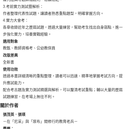
3.考前實力測試暨解析：
作者整理代表性試題，讓讀者熟悉重點題型，明確掌握方向。
4.實力大會考：
各章收錄近年之歷屆試題，透過大量練習，幫助考生找出自身弱點，進一
步強化實力，培養實戰經驗。
適用對象
教甄、教師資格考、公幼教保員
改版差異
全新書
使用功效
透過本書詳細清晰的重點整理，讀者可以迅速、精準地掌握考試方向，提
升應試能力。
配合考古題及實力測試精選與解析，可以釐清考試重點；輔以大量的歷屆
試題練習，在考場上無往不利。
關於作者
張茂英．張瑛
－在「尼采」與「尿布」間修行的教育老兵－
學歷：