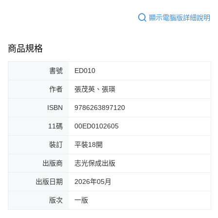
顯示電腦版詳細說明
商品規格
書號
ED010
作者
張茂英、張瑛
ISBN
9786263897120
11碼
00ED0102605
裝訂
平裝18開
出版商
志光保成出版
出版日期
2026年05月
版次
一版