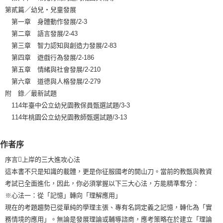
第貳篇／幼兒‧兒童發展
第一章 身體動作發展/2-3
第二章 語言發展/2-43
第三章 智力認知與創造力發展/2-83
第四章 遊戲行為發展/2-186
第五章 情緒與社會發展/2-210
第六章 道德與人格發展/2-279
附 錄／最新試題
114年臺中公立幼兒園教保員甄選試題/3-3
114年桃園公立幼兒園教師甄選試題/3-13
作者序
序言上岸的三大進攻心法
這本書不只是知識的載體，更是你征服國考的開山刀。當前的教甄與教資
考試已全面進化，因此，你必須掌握以下三大心法，方能精準奪分：
※心法一：從「記憶」轉向「理解應用」
現在的考題趨勢已從單純的學理主張、專有名詞定義之記憶，轉化為「實
務情境的應用」。無論是發展理論或輔導諮商，應考策略在於建立「理論