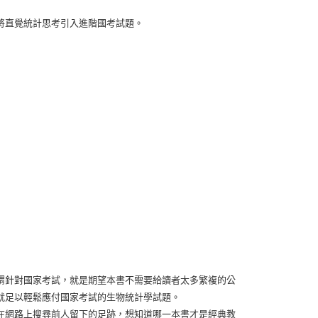
將直覺統計思考引入進階國考試題。
謂針對國家考試，就是期望本書不需要給讀者太多繁複的公
就足以輕鬆應付國家考試的生物統計學試題。
在網路上搜尋前人留下的足跡，想知道哪一本書才是經典教