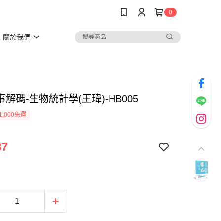
0
關於我們
解碼-生物統計學(王瑋)-HB005
1,000免運
87