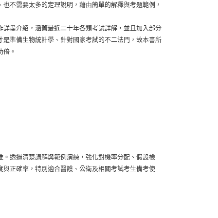
、也不需要太多的定理說明，藉由簡單的解釋與考題範例，
作詳盡介紹，涵蓋最近二十年各類考試詳解，並且加入部分
才是準備生物統計學、針對國家考試的不二法門，故本書所
功倍。
維。透過清楚講解與範例演練，強化對機率分配、假設檢
度與正確率，特別適合醫護、公衛及相關考試考生備考使