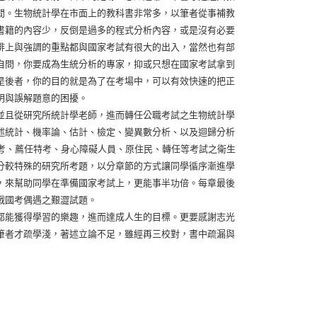
間。生物統計學在市面上的教科書非常多，以筆者從事補教
書籍的內容少，反倒是過多的程式分析內容，或是沒有必要
排上與強調的重點都與國家考試有很大的出入，當然也有部
自問，你要成為生統分析的專家，抑或只想在國家考試拿到
是後者，你的目的就是為了在考場中，可以有效快速的把正
明與誤解題意的困擾。
並且從研究所統計學老師，進而轉任公職考試之生物統計學
述統計、機率論、估計、檢定、變異數分析、以及迴歸分析
考、薦任特考、身心障礙人員、原住民、轉任等考試之衛生
分較特殊的研究所考題，以分章節的方式讓同學循序漸進學
，來幫助同學在準備國家考試上，更能事半功倍。每章最後
戰國考偶遇之艱澀試題。
都能獲得學習的樂趣，進而達成人生的目標。更要感謝志光
筆者才疏學淺，著述立論不足，雖經再三校對，書中疏漏與