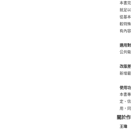
本書
就足
從基
較特
有內
適用
公共
改版
新增
使用
本書
定、
用，
關於作
王瑋