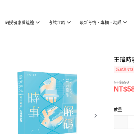
函授優惠看這邊
考試介紹
最新考情、專欄、勘誤
王瑋時事
超取滿NT$
NT$690
NT$5
數量