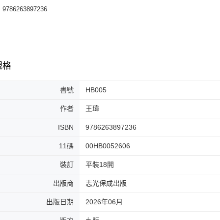
9786263897236
規格
書號
HB005
作者
王瑋
ISBN
9786263897236
11碼
00HB0052606
裝訂
平裝18開
出版商
志光保成出版
出版日期
2026年06月