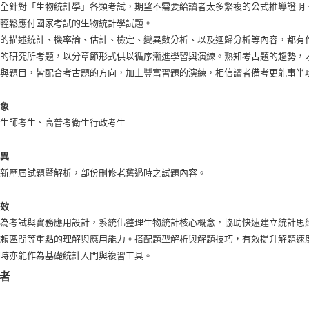
完全針對「生物統計學」各類考試，期望不需要給讀者太多繁複的公式推導證明
以輕鬆應付國家考試的生物統計學試題。
本的描述統計、機率論、估計、檢定、變異數分析、以及迴歸分析等內容，都有
殊的研究所考題，以分章節形式供以循序漸進學習與演練。熟知考古題的趨勢，
容與題目，皆配合考古題的方向，加上豐富習題的演練，相信讀者備考更能事半
對象
衛生師考生、高普考衛生行政考生
差異
最新歷屆試題暨解析，部份刪修老舊過時之試題內容。
功效
專為考試與實務應用設計，系統化整理生物統計核心概念，協助快速建立統計思
信賴區間等重點的理解與應用能力。搭配題型解析與解題技巧，有效提升解題速
同時亦能作為基礎統計入門與複習工具。
者