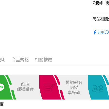
公衛師、
全家取貨
每筆NT$1
商品相關分
付款後全家
志光出版
每筆NT$1
分享
高考三級/
7-11取貨
每筆NT$1
普考/地方
薦任升等
付款後7-1
說明
商品規格
相關推薦
每筆NT$1
原住民、
營養師、
宅配
每筆NT$1
外島郵寄
每筆NT$1
書