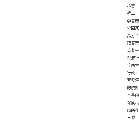
科書
近二
學習
分國
高分
確答
筆者
與流
等內容
行政
習與
的統
本書
保成
錯誤
王瑋