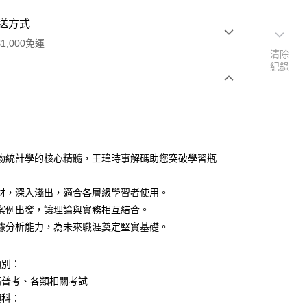
送方式
1,000免運
清除
紀錄
次付款
付款
物統計學的核心精髓，王瑋時事解碼助您突破學習瓶
材，深入淺出，適合各層級學習者使用。
案例出發，讓理論與實務相互結合。
據分析能力，為未來職涯奠定堅實基礎。
y
類別：
高普考、各類相關考試
類科：