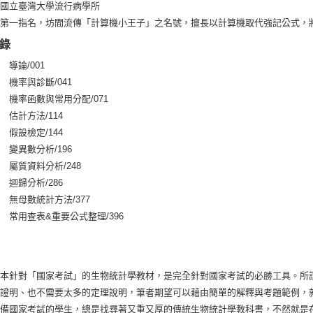
國立臺灣大學流行病學所
：
版第一指名，坊間流傳「計算機小王子」之名號，擅長以計算機取代強記公式，
錄
 導論/001
 機率與診斷/041
 機率函數與常用分配/071
 估計方法/114
 假設檢定/144
 變異數分析/196
 屬質資料分析/248
 迴歸分析/286
 無母數統計方法/377
 常用查表&重要公式整理/396
一本針對「國家考試」的生物統計學教材，是完全針對國家考試的必勝工具。所
導證明、也不需要太多的定理說明，筆者期望可以藉由簡單的解釋與考題範例，
準備國家考試的學生，總是找尋著又重又厚的傳統生物統計學教科書，不然就是