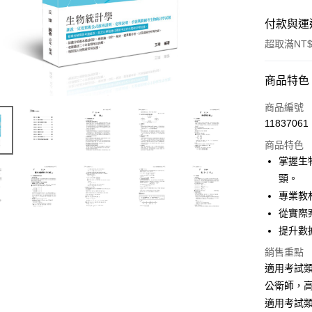
付款與運
超取滿NT$
付款方式
商品特色
信用卡一
商品編號
11837061
超商取貨
商品特色
LINE Pay
掌握生
頸。
Apple Pay
專業教
悠遊付
從實際
提升數
Google Pa
銷售重點
ATM付款
適用考試
公衛師，
適用考試
運送方式