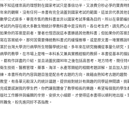
，殊不知這樣崇高的理想對在國家考試只是事倍功半，又浪費分秒必爭的寶貴時
十年來的觀察，沒有任何一本書有完全涵蓋到國家考試的範圍，這並非代表其他
的數學公式居多，畢竟市售的教科書並非以國家考試準備為目的，所以在章節編
家考試的內容在絕大多數生物統計學教科書中是沒有的。各位考生們，請先捫心
？如果你的答案是前者，筆者也惶恐說這本書勝過其他教科書；但如果你的答案
案寫在答案紙中，那何苦需要傳統教科書式的緩慢推導，或是原文書一堆實務說
畢業於台灣大學流行病學所生物醫學統計組，多年來在研究機構從事量化研究，
行病學的教學，在市場上是唯一本科系又兼具實務經驗的教師。本書從基本的描
，都有作詳盡的介紹，並且涵蓋民國90年之後包括高普考、地方特考、簡任特
、衛生技術、醫務管理、藥事、海洋、水產等類組的相關考題詳解，並且加入部
演練。本書所有的內容與題目皆是配合考古題的方向，故藉由熟知考古題的趨勢
計教室，有各單元較深入的統計議題，提供給對統計有興趣的同學延伸閱讀，挑
的完成要感謝我的學生們，你們讓我體會了教學相長的樂趣，希望每個我的學生
出版社工作夥伴與編輯的辛勞、安排大小細節，才使得這本書得以順利地出版。
在所難免，盼先進同好不吝指教。