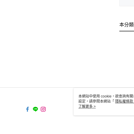
本分類
本網站中使用 cookie，欲查詢有關
設定，請參閱本網站「
隱私權條款
使用 cookie。
了解更多 >