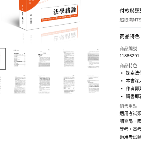
付款與運
超取滿NT$
付款方式
商品特色
信用卡一
商品編號
11886291
超商取貨
商品特色
LINE Pay
探索法
本書深
Apple Pay
作者郭
悠遊付
購書即
Google Pa
銷售重點
適用考試
ATM付款
調查局，國
等考，高
適用考試
運送方式