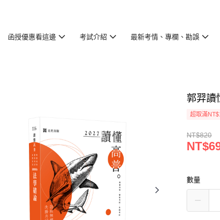
函授優惠看這邊
考試介紹
最新考情、專欄、勘誤
郭羿讀懂
超取滿NT$
NT$820
NT$6
數量