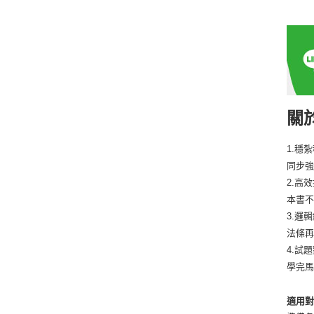
關
1.穩
同步
2.高
本書
3.邏
法條
4.試
學完
適用