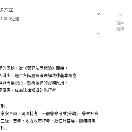
送方式
1,000免運
清除
紀錄
次付款
付款
學的奧秘，從《郭羿法學緒論》開始。
入淺出，適合各階層讀者理解法律基本概念。
羿以專業視角，剖析法律的實務應用。
享優惠，成為法律知識的先行者！
y
類別：
家安全局，司法特考，一般警察考試(外軌)，警察升官
考三級，普考，地方政府特考，薦任升官等，關務特考
類科：