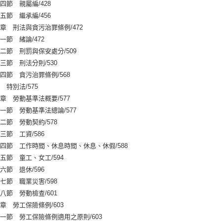
 親屬編/428
 繼承編/456
 刑法與貪污治罪條例/472
 緒論/472
 刑罰與保安處分/509
 刑法分則/530
 貪污治罪條例/568
 特別法/575
 勞動基準法概要/577
 勞動基準法總論/577
 勞動契約/578
 工資/586
 工作時間、休息時間、休息、休假/588
 童工、女工/594
 退休/596
 職業災害/598
 勞動檢查/601
 勞工保險條例/603
 勞工保險條例適用之原則/603