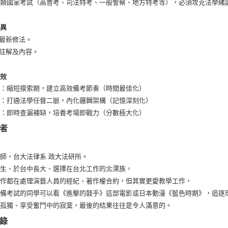
各類國家考試（高普考、司法特考、一般警察、地方特考等），必須攻克法學緒
高考三級/
差異
高考三級/
新最新修法。
高考三級/
新註解及內容。
普考/地方
功效
普考/地方
一：縮短摸索期，建立高效備考節奏（時間最佳化）
普考/地方
二：打通法學任督二脈，內化邏輯架構（記憶深刻化）
普考/地方
三：即時查漏補缺，培養考場即戰力（分數極大化）
者
普考/地方
普考/地方
師，台大法律系 政大法研所。
普考/地方
出生、於台中長大、選擇在台北工作的北漂族，
普考/地方
工作都在處理演藝人員的經紀、著作權合約，但其實更愛教學工作，
準備考試的同學可以看《進擊的鼓手》這部電影或日本動漫《藍色時期》，追逐
普考/地方
住孤獨、享受奮鬥中的寂寞，最後的結果往往是令人滿意的。
普考/地方
錄