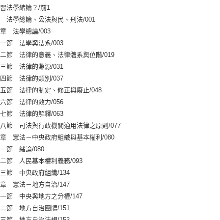
普考/地方
習法學緒論？/前1
 法學總論、公法與民、刑法/001
 法學總論/003
 法學與法系/003
 法律的意義、法律體系與位階/019
 法律的淵源/031
 法律的類別/037
 法律的制定、修正與廢止/048
 法律的效力/056
 法律的解釋/063
 司法與行政機關適用法律之原則/077
 憲法－中央政府組織與基本權利/080
 緒論/080
 人民基本權利義務/093
 中央政府組織/134
 憲法－地方自治/147
 中央與地方之分權/147
 地方自治團體/151
 地方自治法規/153