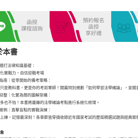
調查局、
一般警察
司法特考(
司法特考(
薦任升等
於本書
普考/地方
高考三級/
紮穩打法律知識基礎：
強化實戰力，自信迎戰考場
高考三級/
效指南｜從零開始的備考策略：
高考三級/
不只是教科書，更是你的考前軍師！開篇特別規劃「如何學習法學緒論」，並隨
高考三級/
輯綜整｜化繁為簡的圖解架構：
再多也不怕！本書將龐雜的法學緒論考點進行系統化梳理。
高考三級/
題案例｜直擊盲點的實戰演練：
高考三級/
馬上練，記憶最深刻！各章節皆穿插收錄近年國家考試的歷屆精選試題與經典案
高考三級/
對象
高考三級/