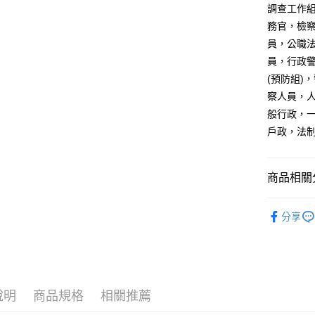
調查工作
全家取貨
務官，檢
每筆NT$1
員，公職
員，行政
付款後全家
(預防組)
每筆NT$1
察人員，
7-11取貨
般行政，
每筆NT$1
戶政，法
付款後7-1
每筆NT$1
商品相關分
宅配
關務特考
分享
每筆NT$1
保成出版
外島郵寄
原住民、
每筆NT$1
移民署、
說明
商品規格
相關推薦
外交、民