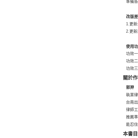
準備
改版
1.更
2.更
使用
功效
功效
功效
關於作
郭羿
執業律
台南
律師
推薦
能忍
本書目