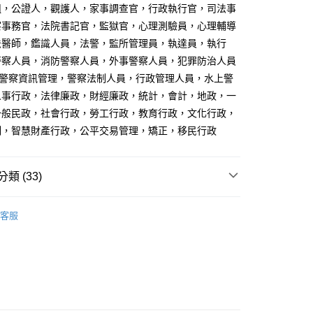
組，公證人，觀護人，家事調查官，行政執行官，司法事
付款
察事務官，法院書記官，監獄官，心理測驗員，心理輔導
00，滿NT$1,000(含以上)免運費
法醫師，鑑識人員，法警，監所管理員，執達員，執行
警察人員，消防警察人員，外事警察人員，犯罪防治人員
取貨.
，警察資訊管理，警察法制人員，行政管理人員，水上警
00，滿NT$1,000(含以上)免運費
人事行政，法律廉政，財經廉政，統計，會計，地政，一
付款
一般民政，社會行政，勞工行政，教育行政，文化行政，
00，滿NT$1,000(含以上)免運費
制，智慧財產行政，公平交易管理，矯正，移民行政
1取貨.
00，滿NT$1,000(含以上)免運費
類 (33)
名師讀本
客服
00，滿NT$1,000(含以上)免運費
考用書
老師開講系列
身心障礙特考
普通科目
00，滿NT$1,000(含以上)免運費
海巡特考
普通科目
航特考
名師讀本