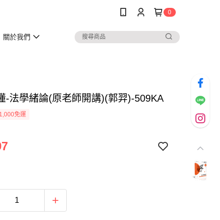
0
關於我們
-法學緒論(原老師開講)(郭羿)-509KA
1,000免運
97