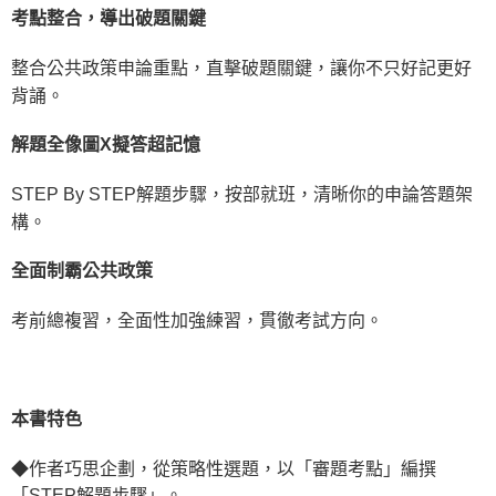
考點整合，導出破題關鍵
宅配
每筆NT$100，滿NT$1,000(含以上)免運費
整合公共政策申論重點，直擊破題關鍵，讓你不只好記更好
背誦。
外島郵寄
每筆NT$100，滿NT$1,000(含以上)免運費
解題全像圖X
擬答超記憶
STEP By STEP解題步驟，按部就班，清晰你的申論答題架
構。
全面制霸公共政策
考前總複習，全面性加強練習，貫徹考試方向。
本書特色
◆作者巧思企劃，從策略性選題，以「審題考點」編撰
「STEP解題步驟」。