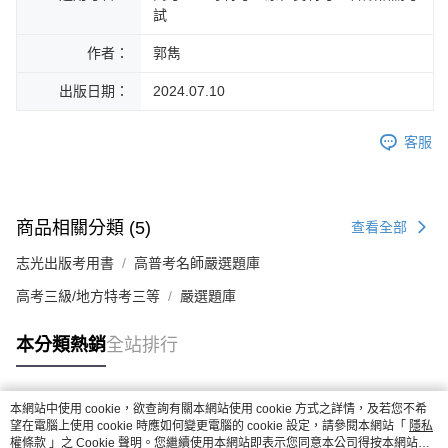
試
作者：
郭雋
出版日期：
2024.07.10
客服
商品相關分類 (5)
查看全部
志光出版考用書
高普考名師嚴選題庫
高考三級/地方特考三等
嚴選題庫
本分類熱銷
全站排行
本網站中使用 cookie，欲查詢有關本網站使用 cookie 方式之詳情，及若您不希
熱門標籤
望在電腦上使用 cookie 時應如何變更電腦的 cookie 設定，請參閱本網站「
隱私
權條款
」之 Cookie 聲明。您繼續使用本網站即表示您同意本公司得按本網站使