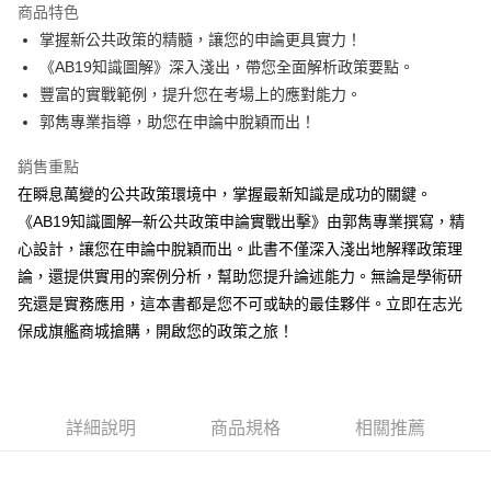
商品特色
Apple Pay
掌握新公共政策的精髓，讓您的申論更具實力！
《AB19知識圖解》深入淺出，帶您全面解析政策要點。
悠遊付
豐富的實戰範例，提升您在考場上的應對能力。
Google Pay
郭雋專業指導，助您在申論中脫穎而出！
ATM付款
銷售重點
在瞬息萬變的公共政策環境中，掌握最新知識是成功的關鍵。
運送方式
《AB19知識圖解─新公共政策申論實戰出擊》由郭雋專業撰寫，精
全家取貨付款
心設計，讓您在申論中脫穎而出。此書不僅深入淺出地解釋政策理
每筆NT$100，滿NT$1,000(含以上)免運費
論，還提供實用的案例分析，幫助您提升論述能力。無論是學術研
究還是實務應用，這本書都是您不可或缺的最佳夥伴。立即在志光
付款後全家取貨.
保成旗艦商城搶購，開啟您的政策之旅！
每筆NT$100，滿NT$1,000(含以上)免運費
7-11取貨付款
每筆NT$100，滿NT$1,000(含以上)免運費
詳細說明
商品規格
相關推薦
付款後7-11取貨.
每筆NT$100，滿NT$1,000(含以上)免運費