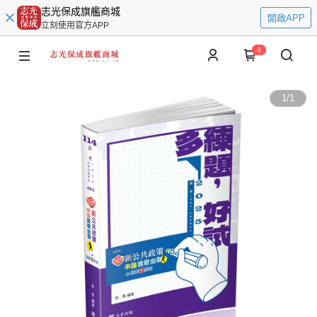
志光保成旗艦商城
開啟APP
立刻使用官方APP
0
1
/
1