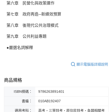
第六章 民營化與政策運作
第七章 政府再造─新績效預算
第八章 後現代公共治理模式
第九章 公共利益專題
●嚴選名詞解釋
顯示電腦版詳細說明
商品規格
ISBN條碼：
9786263891401
書編：
010AB192407
適用考科：
高考‧三等特考‧原住民特考‧各類相關考