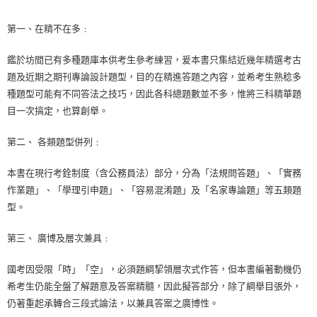
宅配
第一、在精不在多﹕
每筆NT$100，滿NT$1,000(含以上)免運費
鑑於坊間已有多種題庫本供考生參考練習，爰本書只集結近幾年精選考古
外島郵寄
題及近期之期刊專論設計題型，目的在精進答題之內容，並希考生熟稔多
每筆NT$100，滿NT$1,000(含以上)免運費
種題型可能有不同答法之技巧，因此各科總題數並不多，惟將三科精華題
目一次搞定，也算創舉。
第二、 各類題型併列﹕
本書在現行考銓制度（含公務員法）部分，分為「法規問答題」、「實務
作業題」、「學理引申題」、「容易混淆題」及「名家專論題」等五類題
型。
第三、 廣博及層次兼具﹕
國考因受限「時」「空」，必須題綱挈領層次式作答，但本書編著動機仍
希考生仍能全盤了解題意及答案精髓，因此擬答部分，除了綱舉目張外，
仍著重起承轉合三段式論法，以兼具答案之廣博性。