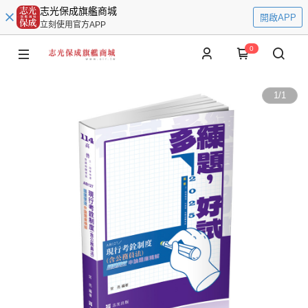
志光保成旗艦商城
開啟APP
立刻使用官方APP
0
1
/
1