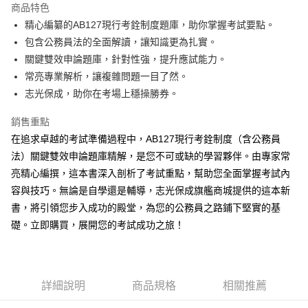
商品特色
Apple Pay
精心編纂的AB127現行考銓制度題庫，助你掌握考試要點。
包含公務員法的全面解讀，讓知識更為扎實。
悠遊付
關鍵雙效申論題庫，針對性強，提升應試能力。
Google Pay
常亮專業解析，讓複雜問題一目了然。
志光保成，助你在考場上穩操勝券。
ATM付款
銷售重點
運送方式
在追求卓越的考試準備過程中，AB127現行考銓制度（含公務員
全家取貨付款
法）關鍵雙效申論題庫精解，是您不可或缺的學習夥伴。由專家常
每筆NT$100，滿NT$1,000(含以上)免運費
亮精心編撰，這本書深入剖析了考試重點，幫助您全面掌握考試內
容與技巧。無論是自學還是輔導，志光保成旗艦商城提供的這本新
付款後全家取貨.
書，將引領您步入成功的殿堂，為您的公務員之路鋪下堅實的基
每筆NT$100，滿NT$1,000(含以上)免運費
礎。立即購買，展開您的考試成功之旅！
7-11取貨付款
每筆NT$100，滿NT$1,000(含以上)免運費
詳細說明
商品規格
相關推薦
付款後7-11取貨.
每筆NT$100，滿NT$1,000(含以上)免運費