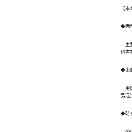
【本
◆完
主要
科書
◆由
用簡
易混
◆時
公民