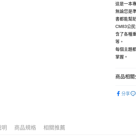
這是一本
全家取貨
無論您是
每筆NT$1
書都能幫
CM83公
付款後全家
含了各種
每筆NT$1
等。
7-11取貨
每個主題
每筆NT$1
掌握。
付款後7-1
每筆NT$1
商品相關分
宅配
志光出版
分享
每筆NT$1
初等考
外島郵寄
司法特考(
每筆NT$1
移民署、
說明
商品規格
相關推薦
調查局、