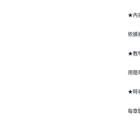
★內
依據
★教
用簡
★時
每章