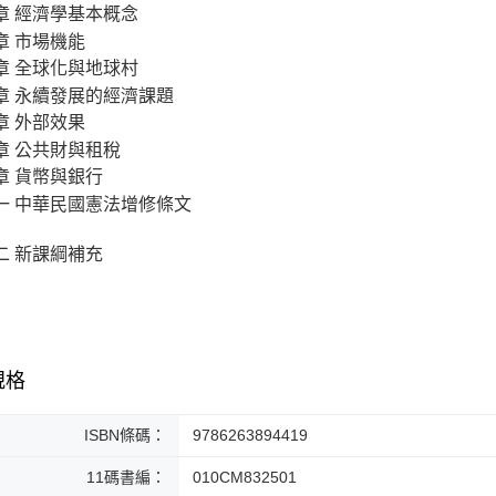
章 經濟學基本概念
章 市場機能
章 全球化與地球村
章 永續發展的經濟課題
章 外部效果
章 公共財與租稅
章 貨幣與銀行
一 中華民國憲法增修條文
二 新課綱補充
規格
ISBN條碼：
9786263894419
11碼書編：
010CM832501