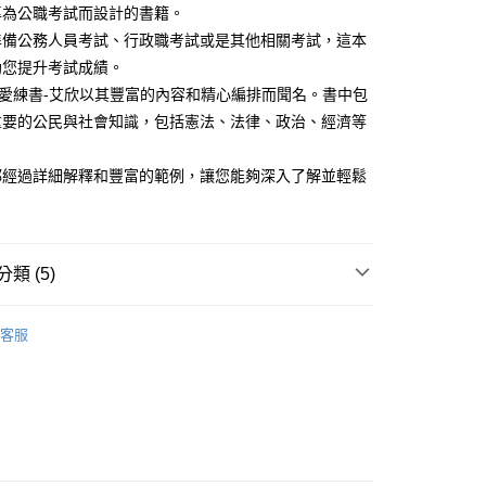
專為公職考試而設計的書籍。
付款
準備公務人員考試、行政職考試或是其他相關考試，這本
00，滿NT$1,000(含以上)免運費
助您提升考試成績。
民愛練書-艾欣以其豐富的內容和精心編排而聞名。書中包
取貨.
重要的公民與社會知識，包括憲法、法律、政治、經濟等
00，滿NT$1,000(含以上)免運費
付款
都經過詳細解釋和豐富的範例，讓您能夠深入了解並輕鬆
00，滿NT$1,000(含以上)免運費
1取貨.
00，滿NT$1,000(含以上)免運費
類 (5)
考用書
初等考系列
客服
00，滿NT$1,000(含以上)免運費
考試用書
五等)
名師讀本
00，滿NT$1,000(含以上)免運費
海巡特考
普通科目
國安局特考
普通科目