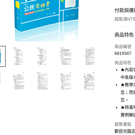
付款與運
超取滿NT$
付款方式
商品特色
信用卡一
商品編號
6819347
超商取貨
商品特色
LINE Pay
★內容
中各版
Apple Pay
★教學
悠遊付
念；而
念。
Google Pa
★時事
ATM付款
實例解
銷售重點
歡迎光臨志
運送方式