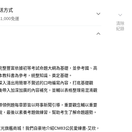
送方式
1,000免運
清除
紀錄
次付款
付款
完整豐富依據初等考試命題大綱為基礎，並參考國、高
本教科書為參考，統整知識、奠定基礎。
深入淺出用簡單不贅述的口吻編寫內容，打底基礎觀
後帶入加深加廣的內容補充，並輔以表格整理易混淆觀
y
帶領例題每章節皆以時事新聞引導，重要觀念輔以重要
說，最後以素養考題做練習，幫助考生了解命題趨勢。
光旗艦商城！我們自豪地介紹CM83公民愛練書-艾欣，