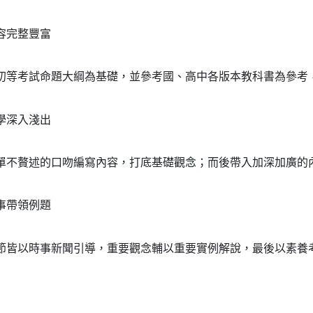
容完整豐富
初等考試命題大綱為基礎，並參考國、高中各版本教科書為參考
學深入淺出
單不贅述的口吻編寫內容，打底基礎觀念；而後帶入加深加廣的
事帶領例題
節皆以時事新聞引導，重要觀念輔以重要實例解說，最後以素養