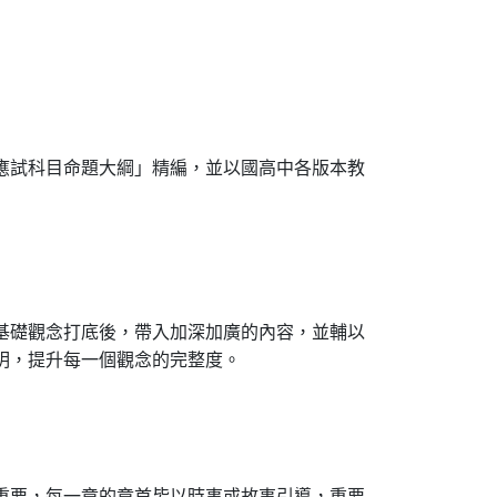
應試科目命題大綱」精編，並以國高中各版本教
基礎觀念打底後，帶入加深加廣的內容，並輔以
明，提升每一個觀念的完整度。
重要，每一章的章首皆以時事或故事引導，重要