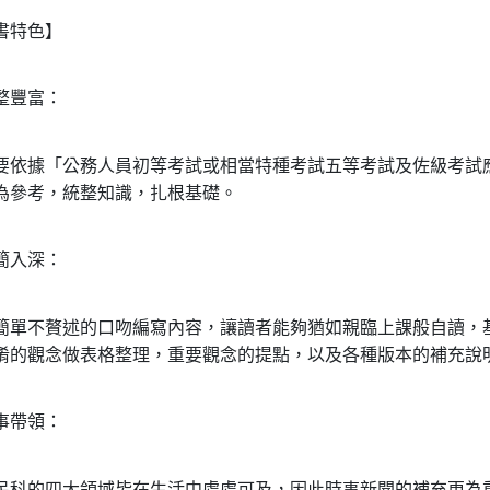
書特色】
整豐富：
依據「公務人員初等考試或相當特種考試五等考試及佐級考試
為參考，統整知識，扎根基礎。
簡入深：
單不贅述的口吻編寫內容，讓讀者能夠猶如親臨上課般自讀，
淆的觀念做表格整理，重要觀念的提點，以及各種版本的補充說
事帶領：
科的四大領域皆在生活中處處可及，因此時事新聞的補充更為