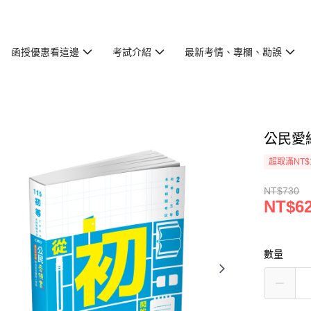
函授優惠看這邊
考試介紹
最新考情、專欄、勘誤
公民愛練
超取滿NT$
NT$730
NT$6
數量