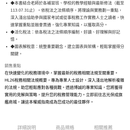
Apple Pay
◆本書結合老師於各補習班、學校的教學經驗與最新修法（截至
113.07.31止）。依稅法之法條順序，將理論與實務劃一重點，
悠遊付
深入淺出協助參與國家考試或從事稅務工作實務人士之讀者，快
Google Pay
速掌握重點並融會貫通，強化專業知識，以獲取高分。
◆活化稅法：依各稅法之法條順序編制，好讀、好理解與好記
ATM付款
憶。
◆圖表解稅意：統整重要觀念，建立圖表與架構，輕鬆掌握得分
運送方式
關鍵。
全家取貨付款
每筆NT$100，滿NT$1,000(含以上)免運費
銷售重點
在快速變化的稅務環境中，掌握最新的稅務相關法規至關重要。
付款後全家取貨.
HL26稅務相關法規概要，專為專業人士設計，深入淺出地解析複雜
每筆NT$100，滿NT$1,000(含以上)免運費
的法規，助您輕鬆應對各種挑戰。透過博誠的專業知識，您將獲得
7-11取貨付款
實用的見解與策略，提升您的稅務管理能力。立即前往志光保成旗
艦商城，讓這本權威指南成為您成功的最佳夥伴。
每筆NT$100，滿NT$1,000(含以上)免運費
付款後7-11取貨.
每筆NT$100，滿NT$1,000(含以上)免運費
詳細說明
商品規格
相關推薦