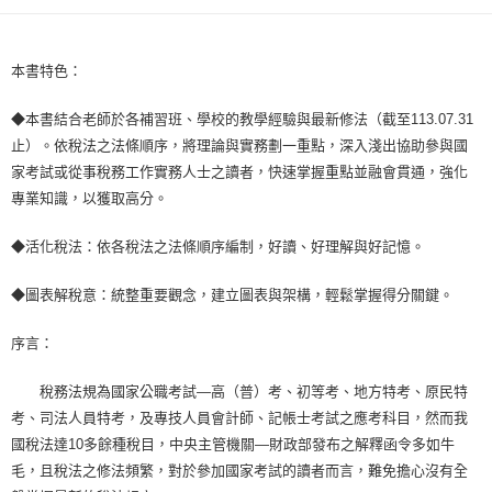
宅配
每筆NT$100，滿NT$1,000(含以上)免運費
本書特色：
外島郵寄
每筆NT$100，滿NT$1,000(含以上)免運費
◆本書結合老師於各補習班、學校的教學經驗與最新修法（截至113.07.31
止）。依稅法之法條順序，將理論與實務劃一重點，深入淺出協助參與國
家考試或從事稅務工作實務人士之讀者，快速掌握重點並融會貫通，強化
專業知識，以獲取高分。
◆活化稅法：依各稅法之法條順序編制，好讀、好理解與好記憶。
◆圖表解稅意：統整重要觀念，建立圖表與架構，輕鬆掌握得分關鍵。
序言：
稅務法規為國家公職考試―高（普）考、初等考、地方特考、原民特
考、司法人員特考，及專技人員會計師、記帳士考試之應考科目，然而我
國稅法達10多餘種稅目，中央主管機關―財政部發布之解釋函令多如牛
毛，且稅法之修法頻繁，對於參加國家考試的讀者而言，難免擔心沒有全