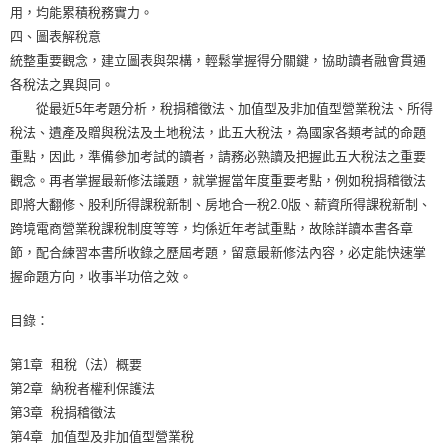
用，均能累積稅務實力。
四、圖表解稅意
統整重要觀念，建立圖表與架構，輕鬆掌握得分關鍵，協助讀者融會貫通
各稅法之異與同。
從最近5年考題分析，稅捐稽徵法、加值型及非加值型營業稅法、所得
稅法、遺產及贈與稅法及土地稅法，此五大稅法，為國家各類考試的命題
重點，因此，準備參加考試的讀者，請務必熟讀及把握此五大稅法之重要
觀念。再者掌握最新修法議題，就掌握當年度重要考點，例如稅捐稽徵法
即將大翻修、股利所得課稅新制、房地合一稅2.0版、薪資所得課稅新制、
跨境電商營業稅課稅制度等等，均係近年考試重點，故除詳讀本書各章
節，配合練習本書所收錄之歷屆考題，留意最新修法內容，必定能快速掌
握命題方向，收事半功倍之效。
目錄：
第1章 租稅（法）概要
第2章 納稅者權利保護法
第3章 稅捐稽徵法
第4章 加值型及非加值型營業稅