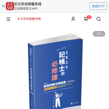
志光保成旗艦商城
開啟APP
立刻使用官方APP
0
1
/
1