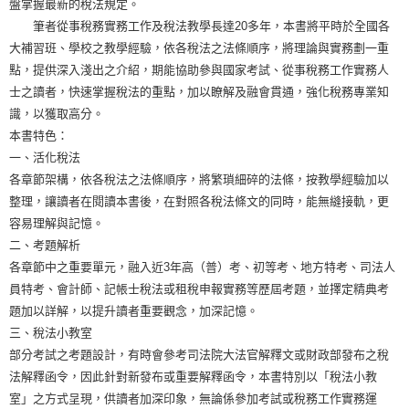
盤掌握最新的稅法規定。
筆者從事稅務實務工作及稅法教學長達20多年，本書將平時於全國各
大補習班、學校之教學經驗，依各稅法之法條順序，將理論與實務劃一重
點，提供深入淺出之介紹，期能協助參與國家考試、從事稅務工作實務人
士之讀者，快速掌握稅法的重點，加以瞭解及融會貫通，強化稅務專業知
識，以獲取高分。
本書特色：
一、活化稅法
各章節架構，依各稅法之法條順序，將繁瑣細碎的法條，按教學經驗加以
整理，讓讀者在閱讀本書後，在對照各稅法條文的同時，能無縫接軌，更
容易理解與記憶。
二、考題解析
各章節中之重要單元，融入近3年高（普）考、初等考、地方特考、司法人
員特考、會計師、記帳士稅法或租稅申報實務等歷屆考題，並擇定精典考
題加以詳解，以提升讀者重要觀念，加深記憶。
三、稅法小教室
部分考試之考題設計，有時會參考司法院大法官解釋文或財政部發布之稅
法解釋函令，因此針對新發布或重要解釋函令，本書特別以「稅法小教
室」之方式呈現，供讀者加深印象，無論係參加考試或稅務工作實務運