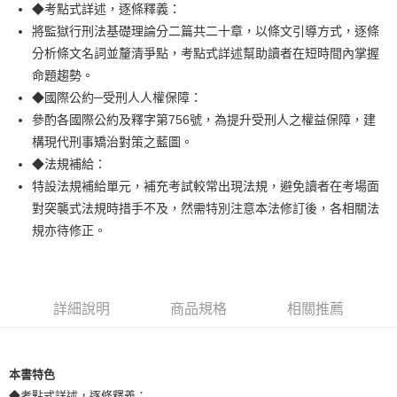
Apple Pay
◆考點式詳述，逐條釋義：
將監獄行刑法基礎理論分二篇共二十章，以條文引導方式，逐條
悠遊付
分析條文名詞並釐清爭點，考點式詳述幫助讀者在短時間內掌握
Google Pay
命題趨勢。
◆國際公約─受刑人人權保障：
ATM付款
參酌各國際公約及釋字第756號，為提升受刑人之權益保障，建
構現代刑事矯治對策之藍圖。
運送方式
◆法規補給：
全家取貨付款
特設法規補給單元，補充考試較常出現法規，避免讀者在考場面
每筆NT$100，滿NT$1,000(含以上)免運費
對突襲式法規時措手不及，然需特別注意本法修訂後，各相關法
規亦待修正。
付款後全家取貨.
每筆NT$100，滿NT$1,000(含以上)免運費
7-11取貨付款
詳細說明
商品規格
相關推薦
每筆NT$100，滿NT$1,000(含以上)免運費
付款後7-11取貨.
每筆NT$100，滿NT$1,000(含以上)免運費
本書特色
◆考點式詳述，逐條釋義：