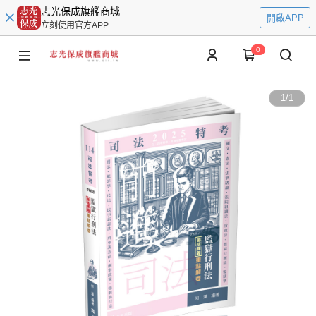
志光保成旗艦商城
開啟APP
立刻使用官方APP
0
1
/
1