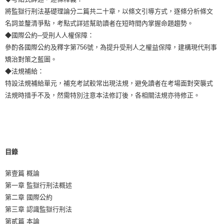
宅配
將監獄行刑法基礎理論分二篇共二十章，以條文引導方式，逐條分析條文
每筆NT$100，滿NT$1,000(含以上)免運費
名詞並釐清爭點，考點式詳述幫助讀者在短時間內掌握命題趨勢。
外島郵寄
◆國際公約─受刑人人權保障：
參酌各國際公約及釋字第756號，為提升受刑人之權益保障，建構現代刑事
每筆NT$100，滿NT$1,000(含以上)免運費
矯治對策之藍圖。
◆法規補給：
特設法規補給單元，補充考試較常出現法規，避免讀者在考場面對突襲式
法規時措手不及，然需特別注意本法修訂後，各相關法規亦待修正。
目錄
第壹篇 概論
第一章 監獄行刑法概述
第二章 國際公約
第三章 認識監獄行刑法
第貳篇 本論