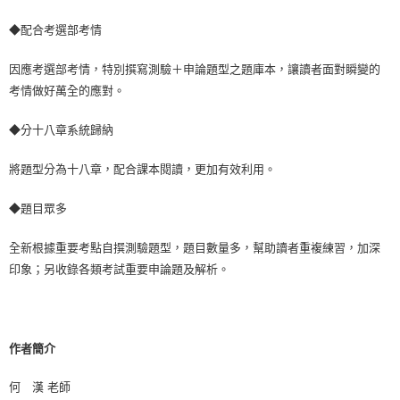
宅配
每筆NT$100，滿NT$1,000(含以上)免運費
◆配合考選部考情
外島郵寄
因應考選部考情，特別撰寫測驗＋申論題型之題庫本，讓讀者面對瞬變的
每筆NT$100，滿NT$1,000(含以上)免運費
考情做好萬全的應對。
◆分十八章系統歸納
將題型分為十八章，配合課本閱讀，更加有效利用。
◆題目眾多
全新根據重要考點自撰測驗題型，題目數量多，幫助讀者重複練習，加深
印象；另收錄各類考試重要申論題及解析。
作者簡介
何 漢 老師