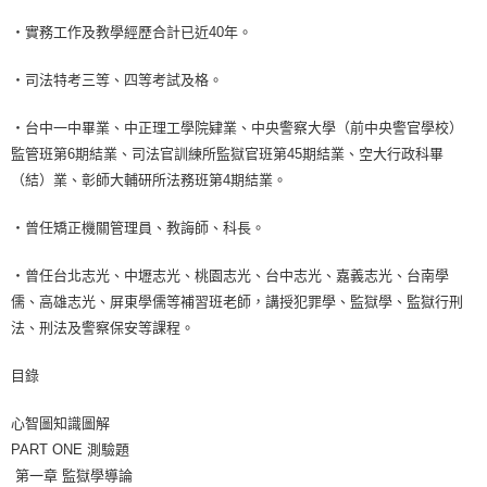
‧實務工作及教學經歷合計已近40年。
‧司法特考三等、四等考試及格。
‧台中一中畢業、中正理工學院肄業、中央警察大學（前中央警官學校）
監管班第6期結業、司法官訓練所監獄官班第45期結業、空大行政科畢
（結）業、彰師大輔研所法務班第4期結業。
‧曾任矯正機關管理員、教誨師、科長。
‧曾任台北志光、中壢志光、桃園志光、台中志光、嘉義志光、台南學
儒、高雄志光、屏東學儒等補習班老師，講授犯罪學、監獄學、監獄行刑
法、刑法及警察保安等課程。
目錄
心智圖知識圖解
PART ONE 測驗題
第一章 監獄學導論