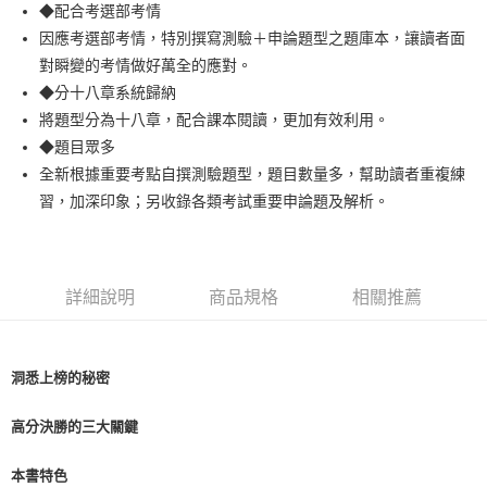
Apple Pay
◆配合考選部考情
因應考選部考情，特別撰寫測驗＋申論題型之題庫本，讓讀者面
悠遊付
對瞬變的考情做好萬全的應對。
Google Pay
◆分十八章系統歸納
將題型分為十八章，配合課本閱讀，更加有效利用。
ATM付款
◆題目眾多
全新根據重要考點自撰測驗題型，題目數量多，幫助讀者重複練
運送方式
習，加深印象；另收錄各類考試重要申論題及解析。
全家取貨付款
每筆NT$100，滿NT$1,000(含以上)免運費
付款後全家取貨.
詳細說明
商品規格
相關推薦
每筆NT$100，滿NT$1,000(含以上)免運費
7-11取貨付款
洞悉上榜的秘密
每筆NT$100，滿NT$1,000(含以上)免運費
付款後7-11取貨.
高分決勝的三大關鍵
每筆NT$100，滿NT$1,000(含以上)免運費
本書特色