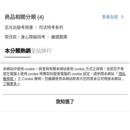
商品相關分類 (4)
查看全部
志光出版考用書
司法特考系列
原住民、身心障礙特考
嚴選題庫
本分類熱銷
全站排行
本網站中使用 cookie，欲查詢有關本網站使用 cookie 方式之詳情，及若您不希
熱門標籤
望在電腦上使用 cookie 時應如何變更電腦的 cookie 設定，請參閱本網站「
隱私
權條款
」之 Cookie 聲明。您繼續使用本網站即表示您同意本公司得按本網站使
用條款之 Cookie 聲明使用 cookie。
了解更多 >
我知道了