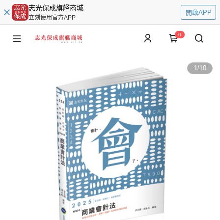
志光保成旗艦商城
開啟APP
立刻使用官方APP
0
1
/
10