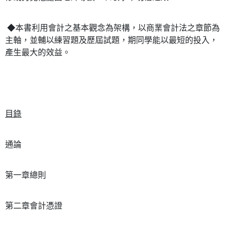
宅配
每筆NT$100，滿NT$1,000(含以上)免運費
◆本書利用會計之基本觀念為架構，以商業會計法之章節為
外島郵寄
主軸，並輔以練習題及歷屆試題，期同學能以最短的投入，
每筆NT$100，滿NT$1,000(含以上)免運費
產生最大的效益。
目錄
通論
第一章總則
第二章會計憑證