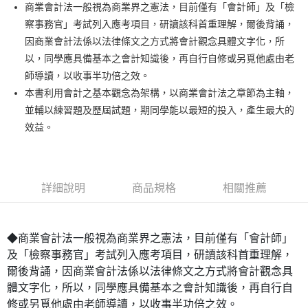
Apple Pay
商業會計法一般視為商業界之憲法，目前僅有「會計師」及「檢
察事務官」考試列入應考項目，研讀該科首重理解，爾後背誦，
悠遊付
因商業會計法係以法律條文之方式將會計觀念具體文字化，所
Google Pay
以，同學應具備基本之會計知識後，再自行自修或另覓他處由老
師導讀，以收事半功倍之效。
ATM付款
本書利用會計之基本觀念為架構，以商業會計法之章節為主軸，
並輔以練習題及歷屆試題，期同學能以最短的投入，產生最大的
運送方式
效益。
全家取貨付款
每筆NT$100，滿NT$1,000(含以上)免運費
付款後全家取貨.
詳細說明
商品規格
相關推薦
每筆NT$100，滿NT$1,000(含以上)免運費
7-11取貨付款
◆商業會計法一般視為商業界之憲法，目前僅有「會計師」
每筆NT$100，滿NT$1,000(含以上)免運費
及「檢察事務官」考試列入應考項目，研讀該科首重理解，
付款後7-11取貨.
爾後背誦，因商業會計法係以法律條文之方式將會計觀念具
每筆NT$100，滿NT$1,000(含以上)免運費
體文字化，所以，同學應具備基本之會計知識後，再自行自
修或另覓他處由老師導讀，以收事半功倍之效。