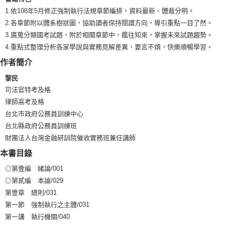
1.依108年5月修正強制執行法規章節編排，資料最新、體裁分明。
2.各章節附以體系樹狀圖，協助讀者保持閱讀方向，導引重點一目了然。
3.廣蒐分類國考試題，附於相關章節中，鑑往知來，掌握未來試題趨勢。
4.重點式整理分析各家學說與實務見解差異，要言不煩，快樂順暢學習。
作者簡介
黎民
司法官特考及格
律師高考及格
台北市政府公務員訓練中心
台北縣政府公務員訓練班
財團法人台灣金融研訓院催收實務班兼任講師
本書目錄
◎第壹編 緒論/001
◎第貳編 本論/029
第壹章 總則/031
第一節 強制執行之主體/031
第一講 執行機關/040