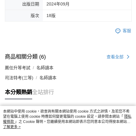
出版日期
2024年09月
版次
18版
客服
商品相關分類 (6)
查看全部
薦任升等考試
名師讀本
司法特考(三等)
名師讀本
本分類熱銷
全站排行
本網站中使用 cookie，欲查詢有關本網站使用 cookie 方式之詳情，及若您不希
熱門標籤
望在電腦上使用 cookie 時應如何變更電腦的 cookie 設定，請參閱本網站「
隱私
權條款
」之 Cookie 聲明。您繼續使用本網站即表示您同意本公司得按本網站使
用條款之 Cookie 聲明使用 cookie。
了解更多 >