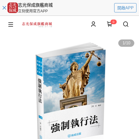
志光保成旗艦商城
開啟APP
立刻使用官方APP
0
1
/
10