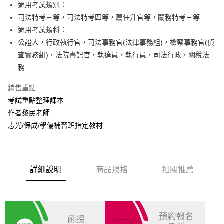
Apple Pay
適用考試類別：
司法特考三等，司法特考四等，薦任升官等，關務特考三等
悠遊付
適用考試類科：
Google Pay
公證人，行政執行官，司法事務官(法律事務組)，檢察事務官(偵
查實務組)，法院書記官，執達員，執行員，司法行政，關稅法
ATM付款
務
運送方式
銷售重點
全家取貨付款
考試重點整理課本
每筆NT$100，滿NT$1,000(含以上)免運費
作者黎民老師
志光/保成/學儒補習班指定教材
付款後全家取貨.
每筆NT$100，滿NT$1,000(含以上)免運費
7-11取貨付款
詳細說明
商品規格
相關推薦
每筆NT$100，滿NT$1,000(含以上)免運費
付款後7-11取貨.
每筆NT$100，滿NT$1,000(含以上)免運費