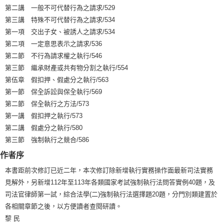
第二講 一般不可代替行為之請求/529
第三講 特殊不可代替行為之請求/534
第一項 交出子女、被誘人之請求/534
第二項 一定意思表示之請求/536
第二節 不行為請求權之執行/546
第三節 繼承財產或共有物分割之執行/554
第伍章 假扣押、假處分之執行/563
第一節 保全訴訟與保全執行/569
第二節 保全執行之方法/573
第一講 假扣押之執行/573
第二講 假處分之執行/580
第三節 強制執行之競合/586
作者序
本書距前次修訂已近二年，本次修訂除新增執行實務操作面最新司法實務
見解外，另新增112年至113年各類國家考試強制執行法問答實例40題，及
司法官律師第一試，綜合法學(二)強制執行法選擇題20題，分門別類建置於
各相關章節之後，以方便讀者查閱研讀。
黎 民