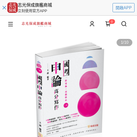
志光保成旗艦商城
開啟APP
立刻使用官方APP
0
1
/
10