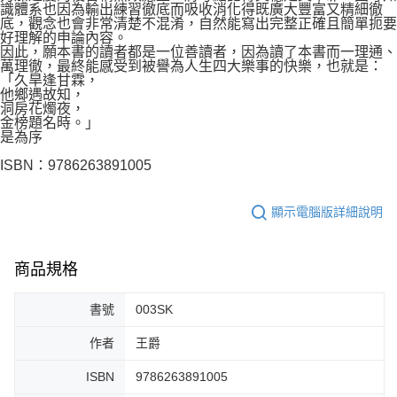
識體系也因為輸出練習徹底而吸收消化得既廣大豐富又精細徹
底，觀念也會非常清楚不混淆，自然能寫出完整正確且簡單扼要
好理解的申論內容。
因此，願本書的讀者都是一位善讀者，因為讀了本書而一理通、
萬理徹，最終能感受到被譽為人生四大樂事的快樂，也就是：
「久旱逢甘霖，
他鄉遇故知，
洞房花燭夜，
金榜題名時。」
是為序
ISBN：9786263891005
顯示電腦版詳細說明
商品規格
書號
003SK
作者
王爵
ISBN
9786263891005