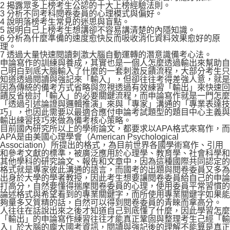
2 揭露眾多上榜考生公認的十大上榜經驗法則。
3 分析不同考科閱卷委員的心理模式與偏好。
4 說明落榜考生常見的迷思與盲點。
5 說明白己上榜考生想講卻不容易講清楚的內隱知識。
6 分析為什麼準備的速度愈快反而吸收消化資料效果愈好的原
理。
7 透過大量快速閱讀刺激大腦自動運轉的潛意識備考心法。
申論寫作的訓練與養成，其實也是一個人怎麼透過輸出來幫助自
己明白到底大腦輸入了什麼的一套刺激反饋流程，大部分考生只
知道透過閱讀與強記來「輸入」，但卻往往考得差強人意，就是
因為傳統的備考方式省略與忽視透過有效練習「輸出」來快速回
饋反省檢討「輸入」的必要關鍵流程，而申論寫作就是一門怎麼
「透過引述論證與邏輯推演」來與「專家」溝通的「專業表達技
巧」，也因此需要以最適合應付申論考試題型的題目中心主義與
輸出練習技巧來做為備考核心策略。
目前國內研究所以上的學術論文，都要求以APA格式來寫作，而
APA是由美國心理學會（American Psychological
Association）所提出的格式，為目前世界各國學術寫作、引用
和參考文獻的標準，被廣泛應用於心理學、教育學、社會科學和
其他學科的研究論文、報告和文章中，因為這種國際共同認定的
格式就是專家彼此溝通的語言，而國考的出題與閱卷委員又多為
出身於大學的學者教授，因此考生想要讓閱卷委員給自己的申論
打高分，自然要懂得揣摩閱卷委員的心理，使用委員平常習慣的
論述格式與希望看到的專業關鍵字，而所使用專業關鍵字如果能
夠量多又質精的話，自然可以得到閱卷委員的青睞而拿高分。
人往往在話說出來之後才知道自己到底懂了什麼，因此學習怎麼
「輸出」的申論寫作練習往往才能真正鞏固與整理考生己經「輸
入」於大腦的龐大國考資訊，閱讀與強記後的理解不能算是真正