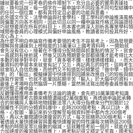
鐘就要看完一份考卷的條件限制下，充分且必要的實用表達技
能，換句話說，每一個字在一篇申論中不同段落不同句型結構中
的任何一個位置，都有其特定且必要的功能與意義。
此外國文作文、法學申論與社會學科、理工學科的申論推演風格
與偏重方向各不相同，因此切忌以同一種申論寫作格式與論證技
巧就想套用在所有的科目上，而本書也將深入剖析各專業學科領
域閱卷委員的心理模式與偏好申論風格，教讀者如何投其所好、
攻心為上。
為什麼不明白申論寫作備考要領的考生不容易考上，因為發現要
理解與背誦達到上榜程度的10萬筆以上國考資料時，一開始就
會先沒有信心，接著在不懂得分配時間與抓重點的情況下，就會
一直感到有挫折感，然後又因為預期要全部都搞懂才能考得比大
多數的競爭對手好，就會「貪多嚼不爛、樣樣通樣樣鬆」，而大
量資料的學習本來就會有記了又忘，再記再忘的特性，這時考生
就會陷入自信危機，而他們又不知道如何頻繁從「做中學、錯中
學」的「輸出」模擬練習中快速得到回饋來改進自己的短板與錯
誤寫作習慣，也就不能鞏固前期辛苦「輸入」於大腦中的資料，
最後上考場時自然腦袋一片漿糊，當然無法寫出閱卷委員想看到
的完整正確申論。
反觀懂得應用本書備考方法論的讀者，會先把10萬筆國考知識
點透過整理考古題來精簡濃縮成2萬個重點，再透過申論起承轉
合的架構與人事時地物錢數法等八大得分指標來分門別類於12
個屬性不同的分類資料庫中，此時2000個考點，再以口訣、表
格、心智圖、筆記來拆分理解至每個資料匣中都內含200個考
點，再以大量閱讀快速復習的方式，每次就精熟200個考點，接
著透過大量快速練習與重複快速複習的特性讓每次精熟這200個
考點的時間呈等比級數的縮減，這就難怪考前一個月，就能在重
力加速度的複習精熟效應上，將考點記得又穩定又牢靠，國考知