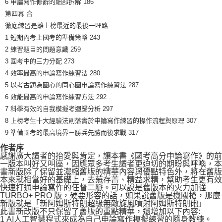
6 申論寫作修辭的細部拆解 186
第四幕 合
徹底練習是離上榜最近的最後一哩路
1 短期內考上國考的準備策略 243
2 練習題目的問題意識 259
3 國考中的三力分配 273
4 效率最高的申論寫作練習法 280
5 以考古題為圓心的同心圓申論寫作練習法 287
6 效能最高的申論寫作練習方法 292
7 科學有效的自我模擬考迴歸分析 297
8 上榜考生十大經驗法則落實於申論寫作練習的操作流程與原理 307
9 準備國考的最高境界－勝兵先勝而後求戰 317
作者序
感謝廣大讀者的抬愛與肯定，讓本書《國考高分申論寫作》的前
一版本叫好又叫座，因應眾多考生讀者更迫切的期盼與呼喚，本
書新版除了保留並濃縮舊版的精華內容與優點特色外，將在舊版
本來就相當好的基礎上，去蕪存菁、精益求精，幫助考生更有效
快速打通申論寫作的任督二脈。可以說是舊版本的火力加強
TURBO+ PRO 版，硬要形容的話，如果說舊版是機關槍，那麼
新版就是「新阿姆斯特朗超級無敵旋風噴射阿姆斯特朗砲」
此書新改版不只保留了舊版的重點精華，還增加以下內容:
1 AI人工智慧程式來成為自己申論寫作模擬練習的隨身教練。