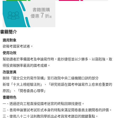
宅配
每筆NT$100，滿NT$1,000(含以上)免運費
外島郵寄
每筆NT$100，滿NT$1,000(含以上)免運費
書籍簡介
適用對象
欲報考國家考試者。
使用功效
幫助讀者於準備國考及申論寫作時，能抄捷徑並以少勝多、以弱剋強，取
得投資報酬率最高的國考成績。
改版差異
刪除「國文公文的寫作架構」至行政院中央二級機關口訣的部分
新增「十大上榜經驗法則」、「研究術語在國考申論寫作上愈來愈重要的
原因」、「閱卷委員心理學」
書籍特色
一、透過逆向工程直接從國考迷宮的終點回頭找捷徑。
二、善用申論筆試考試形式本身的特點來滿足閱卷委員主觀閱卷的評價。
三、使用八十二十法則教同學抓出必考與常考題目的關鍵重點。