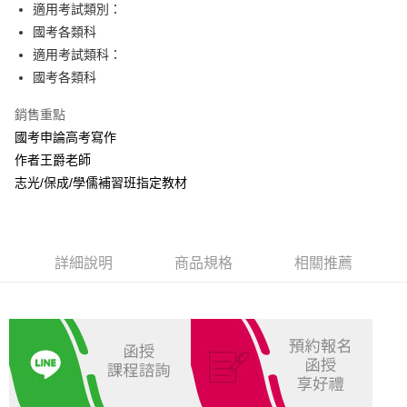
Apple Pay
適用考試類別：
國考各類科
悠遊付
適用考試類科：
Google Pay
國考各類科
ATM付款
銷售重點
國考申論高考寫作
運送方式
作者王爵老師
全家取貨付款
志光/保成/學儒補習班指定教材
每筆NT$100，滿NT$1,000(含以上)免運費
付款後全家取貨.
每筆NT$100，滿NT$1,000(含以上)免運費
詳細說明
商品規格
相關推薦
7-11取貨付款
每筆NT$100，滿NT$1,000(含以上)免運費
付款後7-11取貨.
每筆NT$100，滿NT$1,000(含以上)免運費