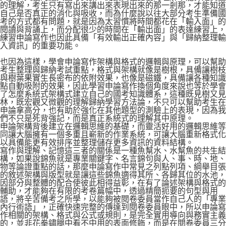
的理解，考生只有寫出來講出來表現出來的那一剎那，才能知道
自己是否真正的消化與吸收，而為什麼說以往大部分考生準備國
考的方式都有問題，就是因為太習慣將時間都花在「輸入面」的
閱讀與背誦上，而分配很少的時間在「輸出面」的表達練習上，
練習申論寫作也因此具備「有效輸出正確內容」與「歸納整理輸
入資訊」的重要功能。
也因為這樣，學會申論寫作架構與格式的邏輯與原理，可以幫助
考生整理與歸納考試重點，格式與架構就像是樹根，具備讓樹枝
與樹葉果實生長密布的依附效果，也像是磁鐵，具備讓各種知識
點自動吸附的效果，因此學習申論寫作換個角度來說也等於學會
了怎麼系統式架構式建立自己的國考知識體系，這種既見樹又見
林，既宏觀又微觀的理解歸納學習方法論，不只可以幫助考生在
申論拿高分，也有助於強化在其他題型的測驗上的表現，因為我
們不只是死背強記，而是真正系統式的理解其中原理。
申論架構背後建立在邏輯思維的基礎，而靈活好用的邏輯思維等
同讓大腦擁有一個多重且嶄新的作業系統，可讓大腦重新格式化
以具備能更有效排序並整理儲存更多資訊的資料結構。
寫作與理解、記憶這三者的關係是一種魚幫水、水幫魚的共生結
構，如果說錦魚就是專業關鍵字、名言錦句與人、事、時、地、
物等論證重點的話，那麼申論寫作中常見之列點列項、綱舉目張
的敘述架構與版型就是讓這些錦魚適得其所、各歸其位的水池，
因部分與整體的配合使彼此相得益彰，在有了論述架構與格式的
輔助，才能夠在有限的考卷篇幅中，透過精簡扼要的句型與用
語，將辛苦備考之所學，以能夠被閱卷委員當作自己人的「專業
內行術語」，正確快速完整的傳達到閱卷委員眼中，所以申論寫
作相關的架構、格式與公式或規則，是完全實用導向與務實主義
的，並非花拳鏽腿中看不中用的表面修飾，而是在閱卷委員三分