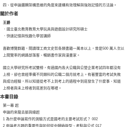
四、從申論邏輯架構思維的角度來建構有效理解與強效記憶的方法論。
關於作者
王爵
．國立臺北教育教育大學玩具與遊戲設計研究所碩士
．快速記憶與悅趣化學習講師
喜歡博覽群籍，閱讀理工商文史哲各類書籍一萬本以上，曾是500 萬人次以
上閱覽率的網路部落客、暢銷書作家與漫畫家。
國立大學研究所考試雙榜，有過國內各大公職與公營企業考試四年都沒有
上榜，卻也曾經準備不同類科的公職二個月就考上。有著豐富的考試失敗
與成功經驗，所以知道從考不上到考上的過程中到底發生了什麼事、知道
上榜者與未上榜者到底差別在哪裡。
本書目錄
第一幕 起
申論的來龍去脈與緣起
1 為什麼申論寫作的測驗方式是國考的主要考試形式？ 002
2 申論考古題的重要性與如何從中歸納版型、考點與公式 017