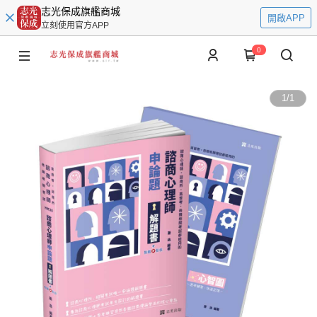
志光保成旗艦商城
開啟APP
立刻使用官方APP
0
1
/
1