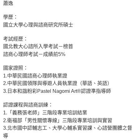
宅配
蕭逸
每筆NT$100，滿NT$1,000(含以上)免運費
學歷：
外島郵寄
國立大學心理與諮商研究所碩士
每筆NT$100，滿NT$1,000(含以上)免運費
考試經歷：
國北教大心諮所入學考試－榜首
諮商心理師考試－成績前5%
國家證照：
1.中華民國諮商心理師執業證
2.中華民國領隊與導遊人員執業證（華語、英語）
3.日本和諧粉彩Pastel Nagomi Art®認證準指導師
認證課程與諮商訓練：
1.「義務張老師」三階段專業培訓結業
2.衛福部「男性關懷專線」三階段專業培訓與實習
3.北市國中認輔志工、大學心輔系實習課、心諮營團體之督
導