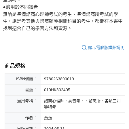
●適用於不同讀者
無論是準備諮商心理師考試的考生、準備諮商所考試的學
生，還是考其他與諮商輔導相關科目的考生，都能在本書中
找到適合自己的學習方法和資源。
顯示電腦版詳細說明
商品規格
ISBN條碼：
9786263890619
書編：
010HK302405
適用考科：
諮商心理師‧高普考‧‧諮商所‧各類三四
等特考
作者：
蕭逸
出版日期：
2024.05.31