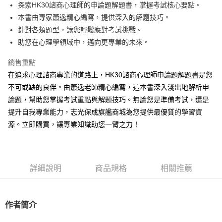
Apple Pay
探索HK30諮商心理師的申論題解題書，掌握考試核心要點。
本書由專家蕭逸精心編寫，提供深入的解題技巧。
悠遊付
針對各類題型，讓您輕鬆應對考試挑戰。
Google Pay
助您在心理學領域中，邁向更專業的未來。
ATM付款
銷售重點
在追求心理諮商專業的道路上，HK30諮商心理師申論題解題書是您
運送方式
不可或缺的良伴。由蕭逸老師精心編寫，這本書深入淺出地解析申
全家取貨付款
論題，幫助您掌握考試重點與解題技巧。無論您是準備考試，還是
每筆NT$100，滿NT$1,000(含以上)免運費
提升自我專業能力，志光保成旗艦商城為您提供最優質的學習資
源。立即購買，讓專業知識助您一臂之力！
付款後全家取貨.
每筆NT$100，滿NT$1,000(含以上)免運費
7-11取貨付款
詳細說明
商品規格
相關推薦
每筆NT$100，滿NT$1,000(含以上)免運費
付款後7-11取貨.
作者簡介
每筆NT$100，滿NT$1,000(含以上)免運費