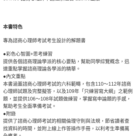
本書特色
專為諮商心理師考試考生設計的解題書
●彩色心智圖+思考練習
提供各個諮商理論學派的核心要點，幫助同學綜覽概念，迅
速重點掌握諮商理論各學派的精華。
●內文重點
本書涵蓋諮商心理師考試的六科範疇，包含110～112年諮商
心理師試題及完整擬答，以及109年「只練習寫大綱」之範例
題，並提供106～108年試題做練習，掌握寫申論題的手感，
幫助考生全面準備考試。
●附錄
提供了諮商心理師考試的相關倫理守則與法規，節省讀者查
找資料的時間，並附上線上作答操作手冊，以利考生準備萬
全應考。