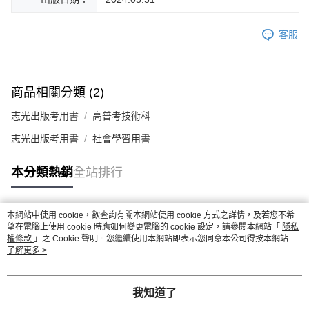
客服
商品相關分類 (2)
志光出版考用書
高普考技術科
志光出版考用書
社會學習用書
本分類熱銷
全站排行
本網站中使用 cookie，欲查詢有關本網站使用 cookie 方式之詳情，及若您不希
熱門標籤
望在電腦上使用 cookie 時應如何變更電腦的 cookie 設定，請參閱本網站「
隱私
權條款
」之 Cookie 聲明。您繼續使用本網站即表示您同意本公司得按本網站使
用條款之 Cookie 聲明使用 cookie。
了解更多 >
我知道了