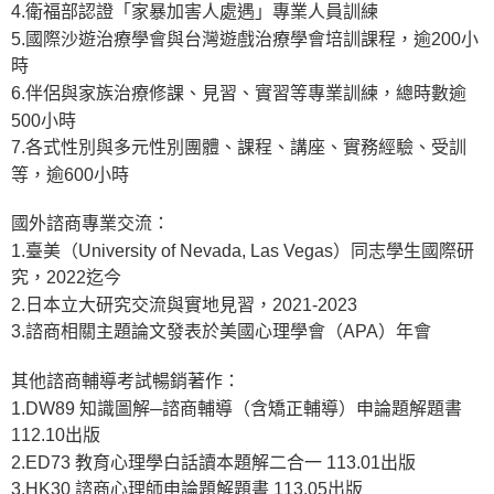
4.衛福部認證「家暴加害人處遇」專業人員訓練
5.國際沙遊治療學會與台灣遊戲治療學會培訓課程，逾200小
時
6.伴侶與家族治療修課、見習、實習等專業訓練，總時數逾
500小時
7.各式性別與多元性別團體、課程、講座、實務經驗、受訓
等，逾600小時
國外諮商專業交流：
1.臺美（University of Nevada, Las Vegas）同志學生國際研
究，2022迄今
2.日本立大研究交流與實地見習，2021-2023
3.諮商相關主題論文發表於美國心理學會（APA）年會
其他諮商輔導考試暢銷著作：
1.DW89 知識圖解─諮商輔導（含矯正輔導）申論題解題書
112.10出版
2.ED73 教育心理學白話讀本題解二合一 113.01出版
3.HK30 諮商心理師申論題解題書 113.05出版